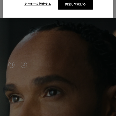
界と出会う
クッキーを設定する
同意して続ける
VIDEO
VIDEO
IS
IS
PAUSED,
MUTED,
ルイス・ハミルトンは、サーキットでの輝かしい
PLEASE
PLEASE
功績で知られていますが、近年彼は、慣れ親しん
PRESS
PRESS
だ世界を飛び越え、新たな場所へ一歩を踏み出す
旅を楽しんでいます。 世界各地で出会う新しい経
TO
TO