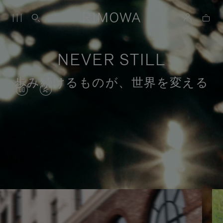
NEVER STILL
歩み続けるものが、世界を変える
VIDEO
VIDEO
IS
IS
PAUSED,
MUTED,
PLEASE
PLEASE
目的のある旅のストーリー
PRESS
PRESS
TO
TO
PLAY
UNMUTE