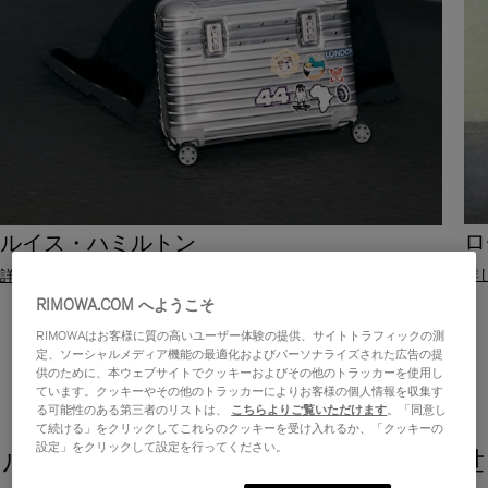
ロ
ルイス・ハミルトン
詳
詳しく見る
RIMOWA.COM へようこそ
RIMOWAはお客様に質の高いユーザー体験の提供、サイトトラフィックの測
定、ソーシャルメディア機能の最適化およびパーソナライズされた広告の提
供のために、本ウェブサイトでクッキーおよびその他のトラッカーを使用し
ています。クッキーやその他のトラッカーによりお客様の個人情報を収集す
る可能性のある第三者のリストは、
こちらよりご覧いただけます
。「同意し
て続ける」をクリックしてこれらのクッキーを受け入れるか、「クッキーの
設定」をクリックして設定を行ってください。
ルイス・ハミルトン - 旅で未知なる世