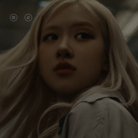
VIDEO
VIDEO
IS
IS
PAUSED,
MUTED,
常に世界を旅するロゼ。ひとつひとつの旅が彼女
PLEASE
PLEASE
に新しい視点をもたらし、大きな影響を与えてい
PRESS
PRESS
ます。 新たな目的地にたどり着くたびに、彼女
は、世界を、そして自分自身を再発見するので
TO
TO
す。
PLAY
UNMUTE
IT
彼女が愛用する RIMOWA Classic キャビン は、さ
まざまな旅の思い出を彼女に蘇らせます。ひとつ
ひとつのステッカー、傷跡、へこみが、彼女の旅
の軌跡です。