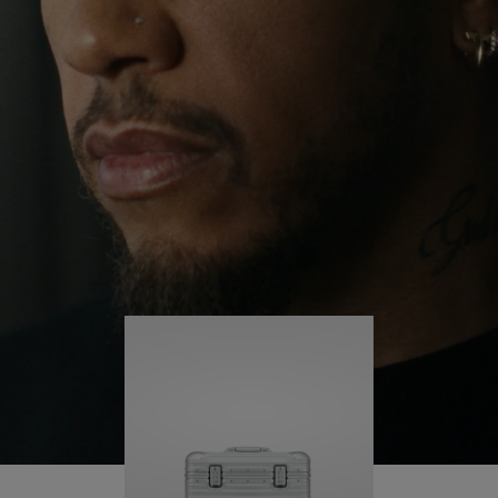
験を通し、自分自身に挑み続け、旅の中で多くの
PLAY
UNMUTE
学びを得ていると言います。
IT
そんな彼の旅には、常に RIMOWA Original パイロ
ット が寄り添います。ケースに刻まれたひとつひ
とつの傷は、彼が歩んできた軌跡、そして彼がそ
の旅を通して成し遂げた何かがあることを物語っ
ています。