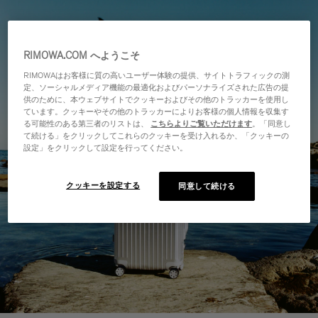
RIMOWA.COM へようこそ
RIMOWAはお客様に質の高いユーザー体験の提供、サイトトラフィックの測
定、ソーシャルメディア機能の最適化およびパーソナライズされた広告の提
供のために、本ウェブサイトでクッキーおよびその他のトラッカーを使用し
ています。クッキーやその他のトラッカーによりお客様の個人情報を収集す
る可能性のある第三者のリストは、
こちらよりご覧いただけます
。「同意し
て続ける」をクリックしてこれらのクッキーを受け入れるか、「クッキーの
設定」をクリックして設定を行ってください。
クッキーを設定する
同意して続ける