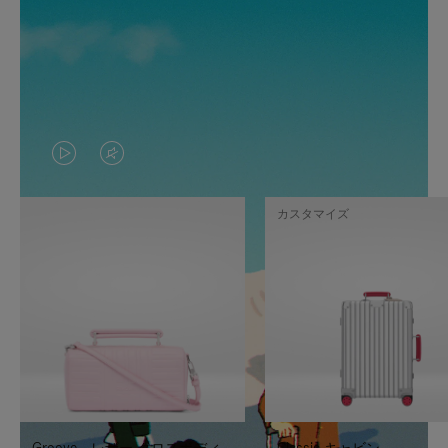
VIDEO
VIDEO
IS
IS
カスタマイズ
PLAYED,
MUTED,
PLEASE
PLEASE
PRESS
PRESS
TO
TO
PAUSE
UNMUTE
IT
IT
Groove - レザー クロスボディ
Classic キャビン