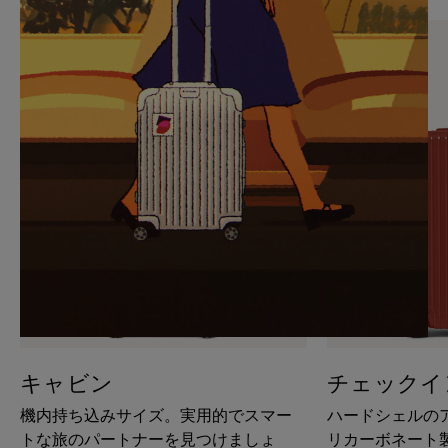
PAUSE
UNMUTE
IT
IT
キャビン
チェックイ
機内持ち込みサイズ。実用的でスマー
ハードシェルの
トな旅のパートナーを見つけましょ
リカーボネート製