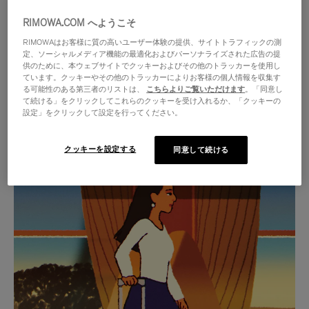
RIMOWA.COM へようこそ
RIMOWAはお客様に質の高いユーザー体験の提供、サイトトラフィックの測
定、ソーシャルメディア機能の最適化およびパーソナライズされた広告の提
供のために、本ウェブサイトでクッキーおよびその他のトラッカーを使用し
ています。クッキーやその他のトラッカーによりお客様の個人情報を収集す
る可能性のある第三者のリストは、
こちらよりご覧いただけます
。「同意し
て続ける」をクリックしてこれらのクッキーを受け入れるか、「クッキーの
設定」をクリックして設定を行ってください。
クッキーを設定する
同意して続ける
VIDEO
VIDEO
IS
IS
PLAYED,
MUTED,
厳選されたギフトセレクション
PLEASE
PLEASE
あらゆる旅に寄り添う究極の
PRESS
PRESS
パートナーを見つけましょう
TO
TO