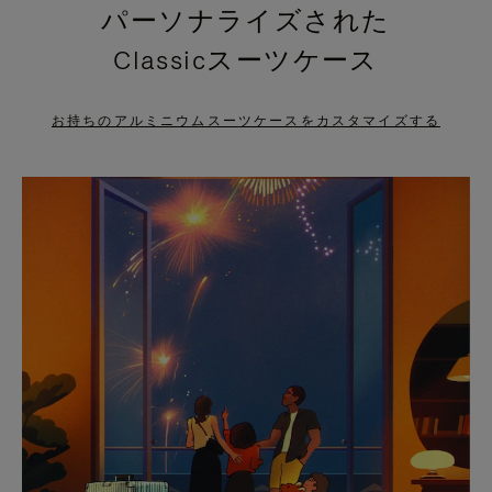
パーソナライズされた
PRESS
PRESS
Classicスーツケース
TO
TO
PAUSE
UNMUTE
お持ちのアルミニウムスーツケースをカスタマイズする
IT
IT