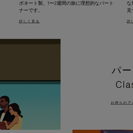
ボネート製。1〜2週間の旅に理想的なパート
な
ナーです。
見
詳しく見る
詳
パー
Cl
お持ちのア