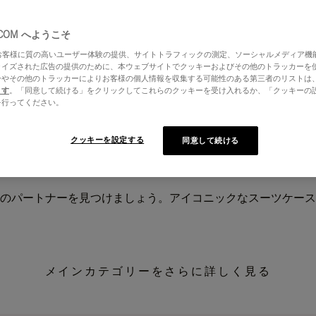
.COM へようこそ
はお客様に質の高いユーザー体験の提供、サイトトラフィックの測定、ソーシャルメディア機
ライズされた広告の提供のために、本ウェブサイトでクッキーおよびその他のトラッカーを
ーやその他のトラッカーによりお客様の個人情報を収集する可能性のある第三者のリストは
ます
。「同意して続ける」をクリックしてこれらのクッキーを受け入れるか、「クッキーの
を行ってください。
クッキーを設定する
同意して続ける
のパートナーを見つけましょう。アイコニックなスーツケース
メインカテゴリーをさらに詳しく見る