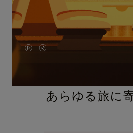
VIDEO
VIDEO
IS
IS
PLAYED,
MUTED,
PLEASE
PLEASE
あらゆる旅に
PRESS
PRESS
TO
TO
PAUSE
UNMUTE
IT
IT