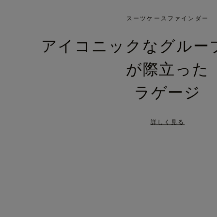
IS
IS
PLAYED,
MUTED,
スーツケースファインダー
PLEASE
PLEASE
アイコニックなグルー
PRESS
PRESS
が際立った
TO
TO
PAUSE
UNMUTE
ラゲージ
IT
IT
詳しく見る