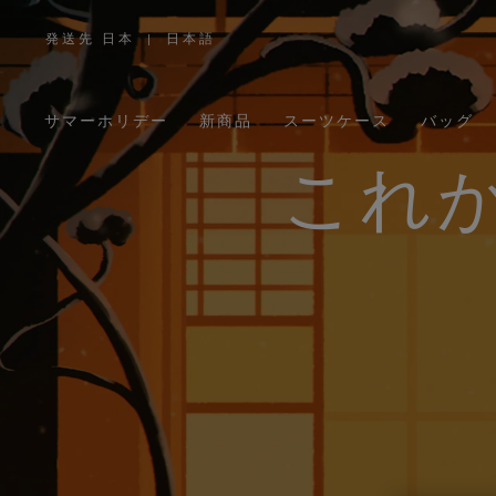
発送先 日本
|
日本語
,
お
住
ま
い
の
サマーホリデー
新商品
スーツケース
バッグ
地
域
を
お
これ
選
び
く
だ
さ
い。