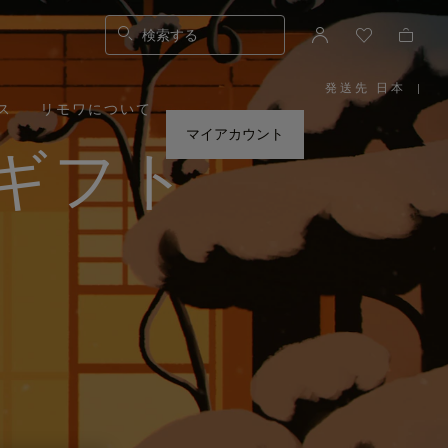
検索する
発送先 日本
|
,
ス
リモワについて
お
住
ま
マイアカウント
い
ギフト
の
地
域
を
お
選
び
く
だ
さ
い。