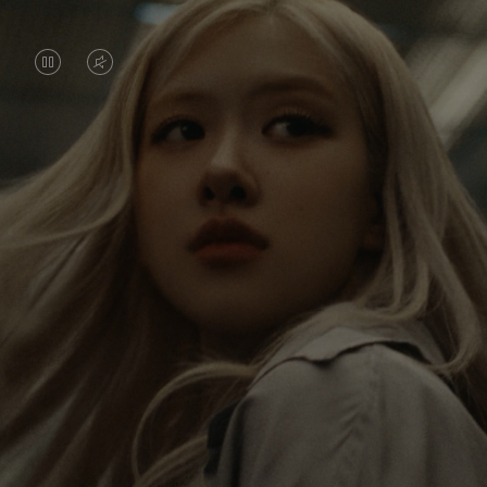
VIDEO
VIDEO
IS
IS
PAUSED,
MUTED,
常に世界を旅するロゼ。ひとつひとつの旅が彼女
PLEASE
PLEASE
に新しい視点をもたらし、大きな影響を与えてい
PRESS
PRESS
ます。 新たな目的地にたどり着くたびに、彼女
は、世界を、そして自分自身を再発見するので
TO
TO
す。
PLAY
UNMUTE
IT
彼女が愛用する RIMOWA Classic キャビン は、さ
まざまな旅の思い出を彼女に蘇らせます。ひとつ
ひとつのステッカー、傷跡、へこみが、彼女の旅
の軌跡です。