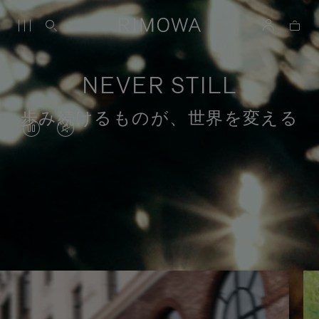
NEVER STILL
歩み続けるものが、世界を変える
VIDEO
VIDEO
IS
IS
PAUSED,
MUTED,
PLEASE
PLEASE
目的のある旅のストーリー
PRESS
PRESS
TO
TO
PLAY
UNMUTE