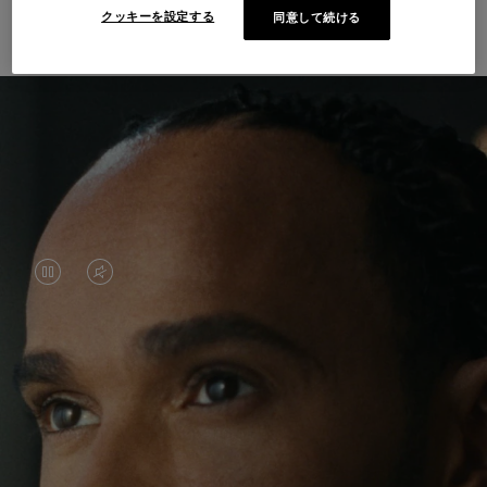
界と出会う
クッキーを設定する
同意して続ける
VIDEO
VIDEO
IS
IS
PAUSED,
MUTED,
ルイス・ハミルトンは、サーキットでの輝かしい
PLEASE
PLEASE
功績で知られていますが、近年彼は、慣れ親しん
PRESS
PRESS
だ世界を飛び越え、新たな場所へ一歩を踏み出す
旅を楽しんでいます。 世界各地で出会う新しい経
TO
TO