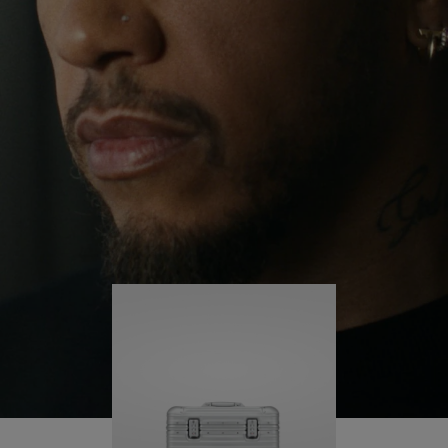
験を通し、自分自身に挑み続け、旅の中で多くの
PLAY
UNMUTE
学びを得ていると言います。
IT
そんな彼の旅には、常に RIMOWA Original パイロ
ット が寄り添います。ケースに刻まれたひとつひ
とつの傷は、彼が歩んできた軌跡、そして彼がそ
の旅を通して成し遂げた何かがあることを物語っ
ています。