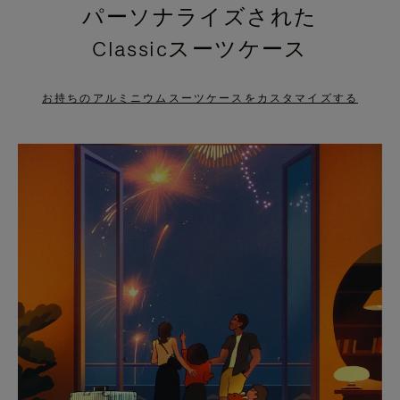
パーソナライズされた
PRESS
PRESS
Classicスーツケース
TO
TO
PAUSE
UNMUTE
お持ちのアルミニウムスーツケースをカスタマイズする
IT
IT