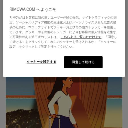
RIMOWA.COM へようこそ
RIMOWAはお客様に質の高いユーザー体験の提供、サイトトラフィックの測
定、ソーシャルメディア機能の最適化およびパーソナライズされた広告の提
供のために、本ウェブサイトでクッキーおよびその他のトラッカーを使用し
ています。クッキーやその他のトラッカーによりお客様の個人情報を収集す
る可能性のある第三者のリストは、
こちらよりご覧いただけます
。「同意し
て続ける」をクリックしてこれらのクッキーを受け入れるか、「クッキーの
設定」をクリックして設定を行ってください。
クッキーを設定する
同意して続ける
VIDEO
VIDEO
IS
IS
PLAYED,
MUTED,
厳選されたギフトセレクション
PLEASE
PLEASE
あらゆる旅に寄り添う究極の
PRESS
PRESS
パートナーを見つけましょう
TO
TO