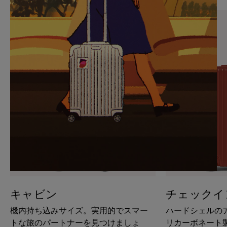
PAUSE
UNMUTE
IT
IT
キャビン
チェックイ
機内持ち込みサイズ。実用的でスマー
ハードシェルの
トな旅のパートナーを見つけましょ
リカーボネート製