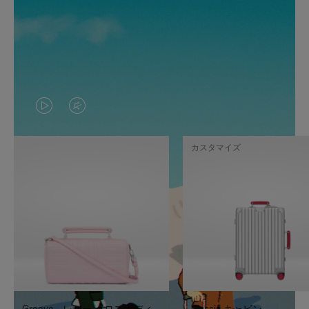
VIDEO
VIDEO
IS
IS
カスタマイズ
PLAYED,
MUTED,
PLEASE
PLEASE
PRESS
PRESS
TO
TO
PAUSE
UNMUTE
IT
IT
Groove - レザー クロスボディ
Classic キャビン