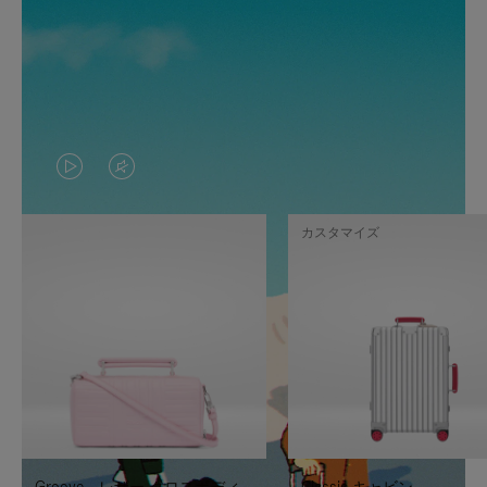
VIDEO
VIDEO
IS
IS
カスタマイズ
PLAYED,
MUTED,
PLEASE
PLEASE
PRESS
PRESS
TO
TO
PAUSE
UNMUTE
IT
IT
Groove - レザー クロスボディ
Classic キャビン