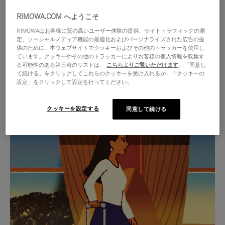
RIMOWA.COM へようこそ
RIMOWAはお客様に質の高いユーザー体験の提供、サイトトラフィックの測
定、ソーシャルメディア機能の最適化およびパーソナライズされた広告の提
供のために、本ウェブサイトでクッキーおよびその他のトラッカーを使用し
ています。クッキーやその他のトラッカーによりお客様の個人情報を収集す
る可能性のある第三者のリストは、
こちらよりご覧いただけます
。「同意し
て続ける」をクリックしてこれらのクッキーを受け入れるか、「クッキーの
設定」をクリックして設定を行ってください。
クッキーを設定する
同意して続ける
VIDEO
VIDEO
IS
IS
PLAYED,
MUTED,
厳選されたギフトセレクション
PLEASE
PLEASE
あらゆる旅に寄り添う究極の
PRESS
PRESS
パートナーを見つけましょう
TO
TO