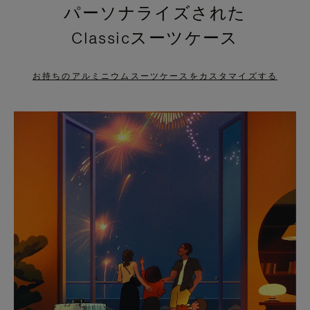
パーソナライズされた
PRESS
PRESS
Classicスーツケース
TO
TO
PAUSE
UNMUTE
お持ちのアルミニウムスーツケースをカスタマイズする
IT
IT