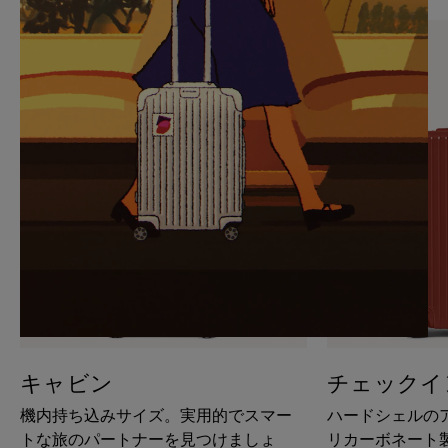
PAUSE
UNMUTE
IT
IT
キャビン
チェックイ
機内持ち込みサイズ。実用的でスマー
ハードシェルの
トな旅のパートナーを見つけましょ
リカーボネート製