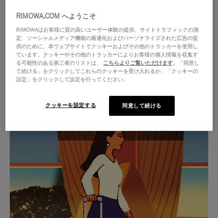
RIMOWA.COM へようこそ
RIMOWAはお客様に質の高いユーザー体験の提供、サイトトラフィックの測
定、ソーシャルメディア機能の最適化およびパーソナライズされた広告の提
供のために、本ウェブサイトでクッキーおよびその他のトラッカーを使用し
ています。クッキーやその他のトラッカーによりお客様の個人情報を収集す
る可能性のある第三者のリストは、
こちらよりご覧いただけます
。「同意し
て続ける」をクリックしてこれらのクッキーを受け入れるか、「クッキーの
設定」をクリックして設定を行ってください。
クッキーを設定する
同意して続ける
VIDEO
VIDEO
IS
IS
PLAYED,
MUTED,
厳選されたギフトセレクション
PLEASE
PLEASE
あらゆる旅に寄り添う究極の
PRESS
PRESS
パートナーを見つけましょう
TO
TO