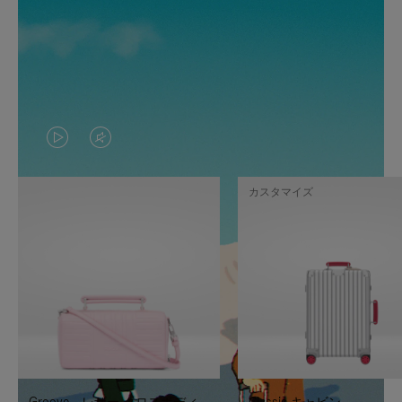
VIDEO
VIDEO
IS
IS
カスタマイズ
PLAYED,
MUTED,
PLEASE
PLEASE
PRESS
PRESS
TO
TO
PAUSE
UNMUTE
IT
IT
Groove - レザー クロスボディ
Classic キャビン