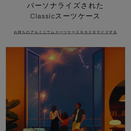
パーソナライズされた
PRESS
PRESS
Classicスーツケース
TO
TO
PAUSE
UNMUTE
お持ちのアルミニウムスーツケースをカスタマイズする
IT
IT