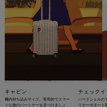
PAUSE
UNMUTE
IT
IT
キャビン
チェックイ
機内持ち込みサイズ。実用的でスマー
ハードシェルの
トな旅のパートナーを見つけましょ
リカーボネート製