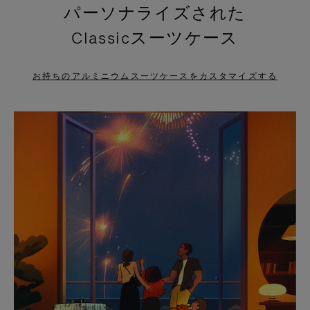
パーソナライズされた
PRESS
PRESS
Classicスーツケース
TO
TO
PAUSE
UNMUTE
お持ちのアルミニウムスーツケースをカスタマイズする
IT
IT