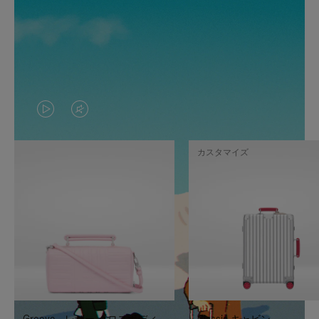
VIDEO
VIDEO
IS
IS
カスタマイズ
PLAYED,
MUTED,
PLEASE
PLEASE
PRESS
PRESS
TO
TO
PAUSE
UNMUTE
IT
IT
Groove - レザー クロスボディ
Classic キャビン