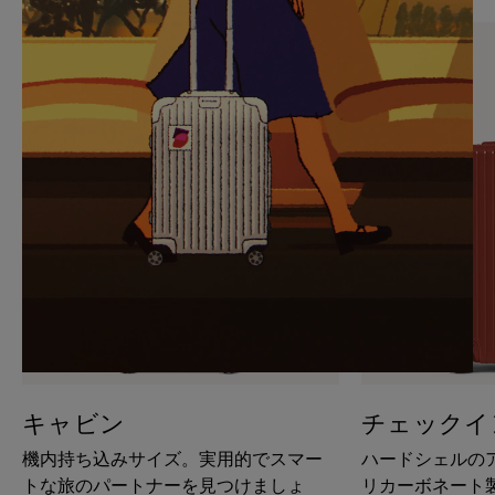
PAUSE
UNMUTE
IT
IT
キャビン
チェックイ
機内持ち込みサイズ。実用的でスマー
ハードシェルの
トな旅のパートナーを見つけましょ
リカーボネート製