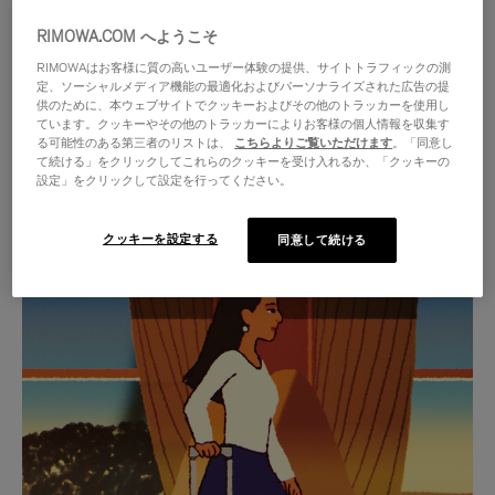
RIMOWA.COM へようこそ
RIMOWAはお客様に質の高いユーザー体験の提供、サイトトラフィックの測
定、ソーシャルメディア機能の最適化およびパーソナライズされた広告の提
供のために、本ウェブサイトでクッキーおよびその他のトラッカーを使用し
ています。クッキーやその他のトラッカーによりお客様の個人情報を収集す
る可能性のある第三者のリストは、
こちらよりご覧いただけます
。「同意し
て続ける」をクリックしてこれらのクッキーを受け入れるか、「クッキーの
設定」をクリックして設定を行ってください。
クッキーを設定する
同意して続ける
VIDEO
VIDEO
IS
IS
PLAYED,
MUTED,
厳選されたギフトセレクション
PLEASE
PLEASE
あらゆる旅に寄り添う究極の
PRESS
PRESS
パートナーを見つけましょう
TO
TO