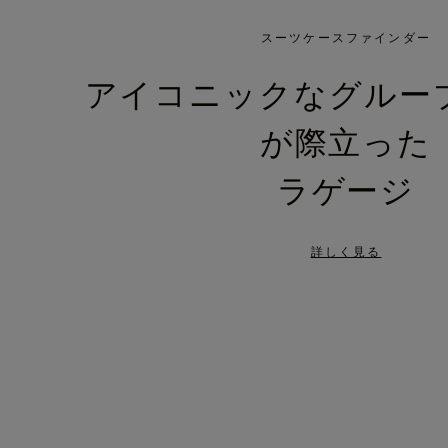
IS
IS
PLAYED,
MUTED,
スーツケースファインダー
PLEASE
PLEASE
アイコニックなグルー
PRESS
PRESS
が際立った
TO
TO
PAUSE
UNMUTE
ラゲージ
IT
IT
詳しく見る