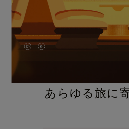
VIDEO
VIDEO
IS
IS
PLAYED,
MUTED,
PLEASE
PLEASE
あらゆる旅に
PRESS
PRESS
TO
TO
PAUSE
UNMUTE
IT
IT