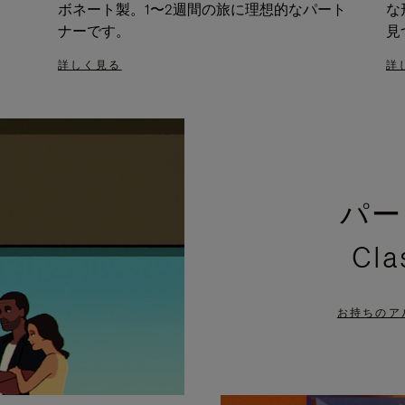
ボネート製。1〜2週間の旅に理想的なパート
な
ナーです。
見
詳しく見る
詳
パー
Cl
お持ちのア