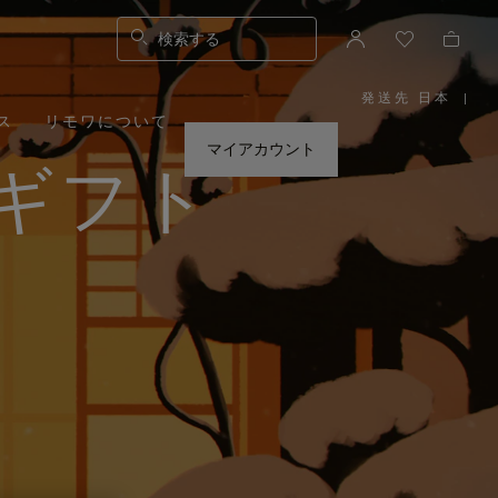
検索する
発送先 日本
|
,
ス
リモワについて
お
住
ま
マイアカウント
い
ギフト
の
地
域
を
お
選
び
く
だ
さ
い。