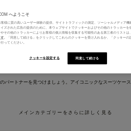
.COM へようこそ
はお客様に質の高いユーザー体験の提供、サイトトラフィックの測定、ソーシャルメディア機
ライズされた広告の提供のために、本ウェブサイトでクッキーおよびその他のトラッカーを
ーやその他のトラッカーによりお客様の個人情報を収集する可能性のある第三者のリストは
ます
。「同意して続ける」をクリックしてこれらのクッキーを受け入れるか、「クッキーの
を行ってください。
クッキーを設定する
同意して続ける
のパートナーを見つけましょう。アイコニックなスーツケース
メインカテゴリーをさらに詳しく見る