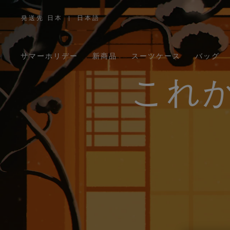
発送先 日本
|
日本語
,
お
住
ま
い
の
サマーホリデー
新商品
スーツケース
バッグ
地
域
を
お
これ
選
び
く
だ
さ
い。