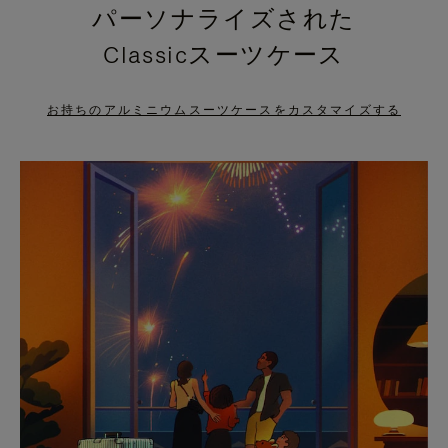
パーソナライズされた
PRESS
PRESS
Classicスーツケース
TO
TO
PAUSE
UNMUTE
お持ちのアルミニウムスーツケースをカスタマイズする
IT
IT