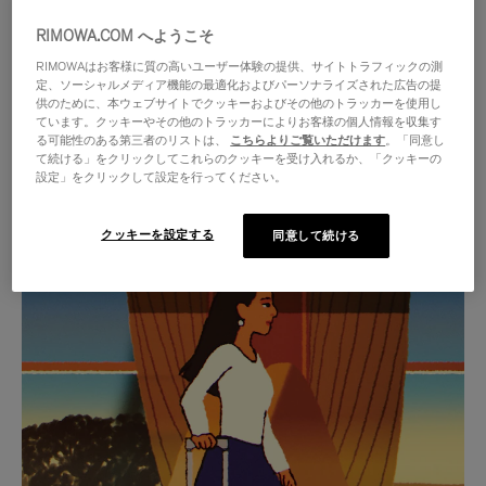
RIMOWA.COM へようこそ
RIMOWAはお客様に質の高いユーザー体験の提供、サイトトラフィックの測
定、ソーシャルメディア機能の最適化およびパーソナライズされた広告の提
供のために、本ウェブサイトでクッキーおよびその他のトラッカーを使用し
ています。クッキーやその他のトラッカーによりお客様の個人情報を収集す
る可能性のある第三者のリストは、
こちらよりご覧いただけます
。「同意し
て続ける」をクリックしてこれらのクッキーを受け入れるか、「クッキーの
設定」をクリックして設定を行ってください。
クッキーを設定する
同意して続ける
VIDEO
VIDEO
IS
IS
PLAYED,
MUTED,
厳選されたギフトセレクション
PLEASE
PLEASE
あらゆる旅に寄り添う究極の
PRESS
PRESS
パートナーを見つけましょう
TO
TO