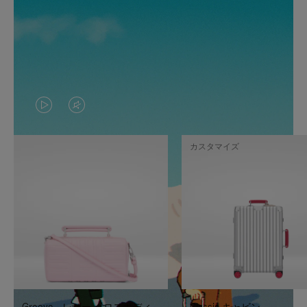
VIDEO
VIDEO
IS
IS
カスタマイズ
PLAYED,
MUTED,
PLEASE
PLEASE
PRESS
PRESS
TO
TO
PAUSE
UNMUTE
IT
IT
Groove - レザー クロスボディ
Classic キャビン