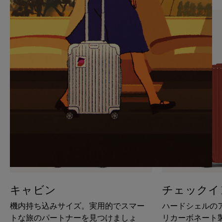
PAUSE
UNMUTE
IT
IT
キャビン
チェックイ
機内持ち込みサイズ。実用的でスマー
ハードシェルの
トな旅のパートナーを見つけましょ
リカーボネート製