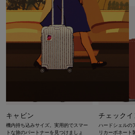
PAUSE
UNMUTE
IT
IT
キャビン
チェックイ
機内持ち込みサイズ。実用的でスマー
ハードシェルの
トな旅のパートナーを見つけましょ
リカーボネート製