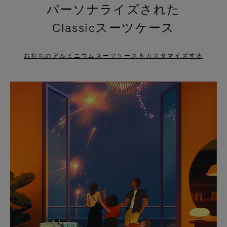
パーソナライズされた
PRESS
PRESS
Classicスーツケース
TO
TO
PAUSE
UNMUTE
お持ちのアルミニウムスーツケースをカスタマイズする
IT
IT