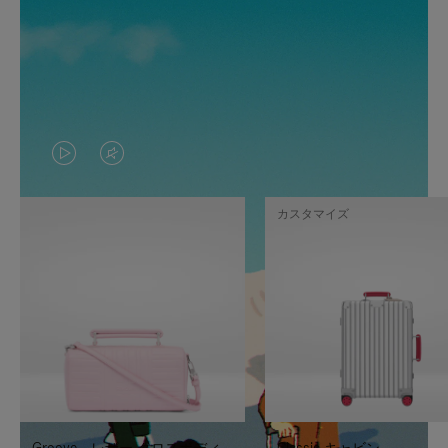
VIDEO
VIDEO
IS
IS
カスタマイズ
PLAYED,
MUTED,
PLEASE
PLEASE
PRESS
PRESS
TO
TO
PAUSE
UNMUTE
IT
IT
Groove - レザー クロスボディ
Classic キャビン