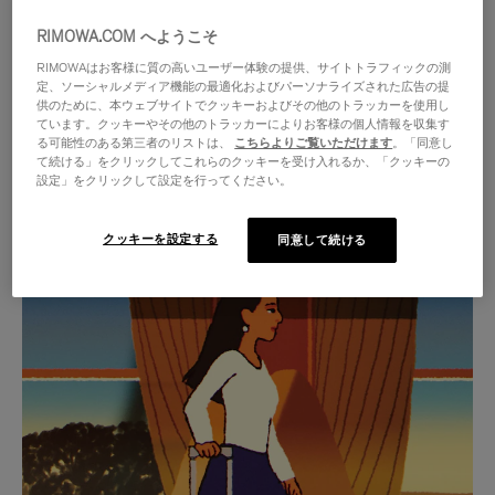
RIMOWA.COM へようこそ
RIMOWAはお客様に質の高いユーザー体験の提供、サイトトラフィックの測
定、ソーシャルメディア機能の最適化およびパーソナライズされた広告の提
供のために、本ウェブサイトでクッキーおよびその他のトラッカーを使用し
ています。クッキーやその他のトラッカーによりお客様の個人情報を収集す
る可能性のある第三者のリストは、
こちらよりご覧いただけます
。「同意し
て続ける」をクリックしてこれらのクッキーを受け入れるか、「クッキーの
設定」をクリックして設定を行ってください。
クッキーを設定する
同意して続ける
VIDEO
VIDEO
IS
IS
PLAYED,
MUTED,
厳選されたギフトセレクション
PLEASE
PLEASE
あらゆる旅に寄り添う究極の
PRESS
PRESS
パートナーを見つけましょう
TO
TO