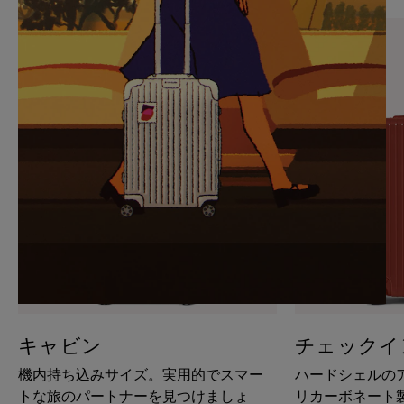
PAUSE
UNMUTE
IT
IT
キャビン
チェックイ
機内持ち込みサイズ。実用的でスマー
ハードシェルの
トな旅のパートナーを見つけましょ
リカーボネート製