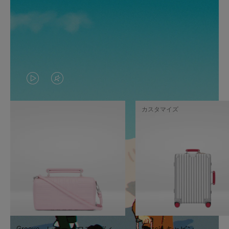
VIDEO
VIDEO
IS
IS
カスタマイズ
PLAYED,
MUTED,
PLEASE
PLEASE
PRESS
PRESS
TO
TO
PAUSE
UNMUTE
IT
IT
Groove - レザー クロスボディ
Classic キャビン