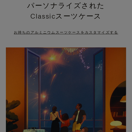
パーソナライズされた
PRESS
PRESS
Classicスーツケース
TO
TO
PAUSE
UNMUTE
お持ちのアルミニウムスーツケースをカスタマイズする
IT
IT