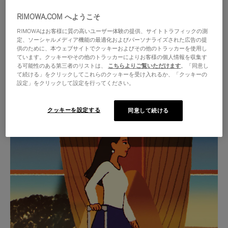
RIMOWA.COM へようこそ
RIMOWAはお客様に質の高いユーザー体験の提供、サイトトラフィックの測
定、ソーシャルメディア機能の最適化およびパーソナライズされた広告の提
供のために、本ウェブサイトでクッキーおよびその他のトラッカーを使用し
ています。クッキーやその他のトラッカーによりお客様の個人情報を収集す
る可能性のある第三者のリストは、
こちらよりご覧いただけます
。「同意し
て続ける」をクリックしてこれらのクッキーを受け入れるか、「クッキーの
設定」をクリックして設定を行ってください。
クッキーを設定する
同意して続ける
VIDEO
VIDEO
IS
IS
PLAYED,
MUTED,
厳選されたギフトセレクション
PLEASE
PLEASE
あらゆる旅に寄り添う究極の
PRESS
PRESS
パートナーを見つけましょう
TO
TO