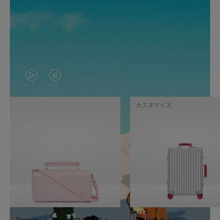
VIDEO
VIDEO
IS
IS
カスタマイズ
PLAYED,
MUTED,
PLEASE
PLEASE
PRESS
PRESS
TO
TO
PAUSE
UNMUTE
IT
IT
Groove - レザー クロスボディ
Classic キャビン