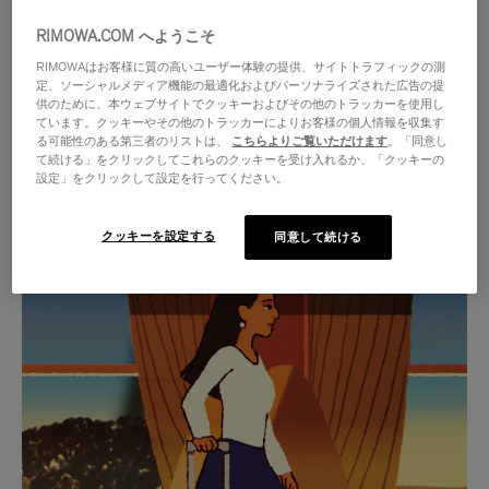
RIMOWA.COM へようこそ
RIMOWAはお客様に質の高いユーザー体験の提供、サイトトラフィックの測
定、ソーシャルメディア機能の最適化およびパーソナライズされた広告の提
供のために、本ウェブサイトでクッキーおよびその他のトラッカーを使用し
ています。クッキーやその他のトラッカーによりお客様の個人情報を収集す
る可能性のある第三者のリストは、
こちらよりご覧いただけます
。「同意し
て続ける」をクリックしてこれらのクッキーを受け入れるか、「クッキーの
設定」をクリックして設定を行ってください。
クッキーを設定する
同意して続ける
VIDEO
VIDEO
IS
IS
PLAYED,
MUTED,
厳選されたギフトセレクション
PLEASE
PLEASE
あらゆる旅に寄り添う究極の
PRESS
PRESS
パートナーを見つけましょう
TO
TO