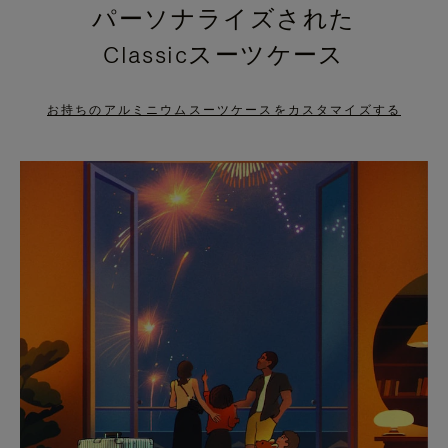
パーソナライズされた
PRESS
PRESS
Classicスーツケース
TO
TO
PAUSE
UNMUTE
お持ちのアルミニウムスーツケースをカスタマイズする
IT
IT