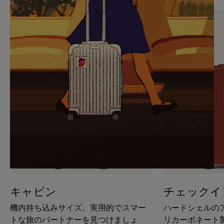
PAUSE
UNMUTE
IT
IT
キャビン
チェックイ
機内持ち込みサイズ。実用的でスマー
ハードシェルの
トな旅のパートナーを見つけましょ
リカーボネート製