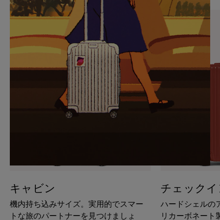
PAUSE
UNMUTE
IT
IT
キャビン
チェックイ
機内持ち込みサイズ。実用的でスマー
ハードシェルの
トな旅のパートナーを見つけましょ
リカーボネート製