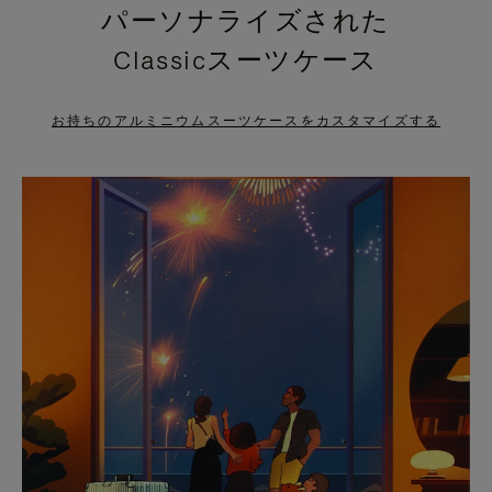
パーソナライズされた
PRESS
PRESS
Classicスーツケース
TO
TO
PAUSE
UNMUTE
お持ちのアルミニウムスーツケースをカスタマイズする
IT
IT