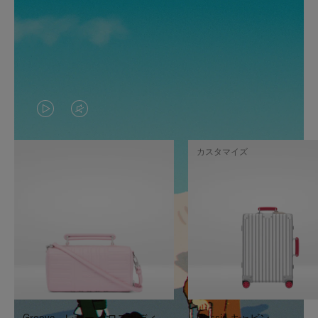
VIDEO
VIDEO
IS
IS
カスタマイズ
PLAYED,
MUTED,
PLEASE
PLEASE
PRESS
PRESS
TO
TO
PAUSE
UNMUTE
IT
IT
Groove - レザー クロスボディ
Classic キャビン