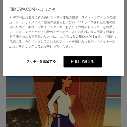
RIMOWA.COM へようこそ
RIMOWAはお客様に質の高いユーザー体験の提供、サイトトラフィックの測
定、ソーシャルメディア機能の最適化およびパーソナライズされた広告の提
供のために、本ウェブサイトでクッキーおよびその他のトラッカーを使用し
ています。クッキーやその他のトラッカーによりお客様の個人情報を収集す
る可能性のある第三者のリストは、
こちらよりご覧いただけます
。「同意し
て続ける」をクリックしてこれらのクッキーを受け入れるか、「クッキーの
設定」をクリックして設定を行ってください。
クッキーを設定する
同意して続ける
VIDEO
VIDEO
IS
IS
PLAYED,
MUTED,
厳選されたギフトセレクション
PLEASE
PLEASE
あらゆる旅に寄り添う究極の
PRESS
PRESS
パートナーを見つけましょう
TO
TO