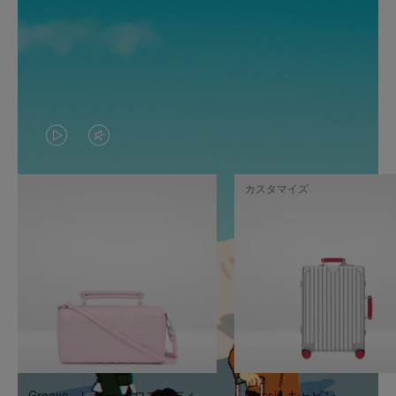
VIDEO
VIDEO
IS
IS
カスタマイズ
PLAYED,
MUTED,
PLEASE
PLEASE
PRESS
PRESS
TO
TO
PAUSE
UNMUTE
IT
IT
Groove - レザー クロスボディ
Classic キャビン