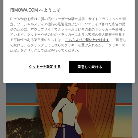
RIMOWA.COM へようこそ
RIMOWAはお客様に質の高いユーザー体験の提供、サイトトラフィックの測
定、ソーシャルメディア機能の最適化およびパーソナライズされた広告の提
供のために、本ウェブサイトでクッキーおよびその他のトラッカーを使用し
ています。クッキーやその他のトラッカーによりお客様の個人情報を収集す
る可能性のある第三者のリストは、
こちらよりご覧いただけます
。「同意し
て続ける」をクリックしてこれらのクッキーを受け入れるか、「クッキーの
設定」をクリックして設定を行ってください。
クッキーを設定する
同意して続ける
VIDEO
VIDEO
IS
IS
PLAYED,
MUTED,
厳選されたギフトセレクション
PLEASE
PLEASE
あらゆる旅に寄り添う究極の
PRESS
PRESS
パートナーを見つけましょう
TO
TO