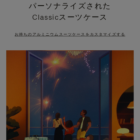
パーソナライズされた
PRESS
PRESS
Classicスーツケース
TO
TO
PAUSE
UNMUTE
お持ちのアルミニウムスーツケースをカスタマイズする
IT
IT