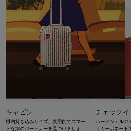
PAUSE
UNMUTE
IT
IT
キャビン
チェックイ
機内持ち込みサイズ。実用的でスマー
ハードシェルの
トな旅のパートナーを見つけましょ
リカーボネート製