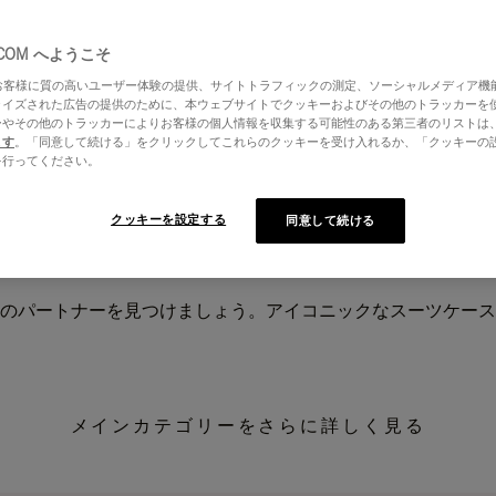
.COM へようこそ
はお客様に質の高いユーザー体験の提供、サイトトラフィックの測定、ソーシャルメディア機
ライズされた広告の提供のために、本ウェブサイトでクッキーおよびその他のトラッカーを
ーやその他のトラッカーによりお客様の個人情報を収集する可能性のある第三者のリストは
ます
。「同意して続ける」をクリックしてこれらのクッキーを受け入れるか、「クッキーの
を行ってください。
クッキーを設定する
同意して続ける
のパートナーを見つけましょう。アイコニックなスーツケース
メインカテゴリーをさらに詳しく見る