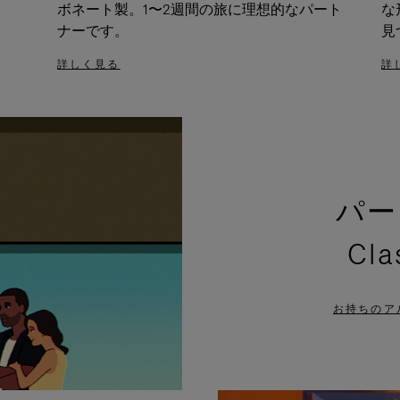
ボネート製。1〜2週間の旅に理想的なパート
な
ナーです。
見
詳しく見る
詳
パー
Cl
お持ちのア