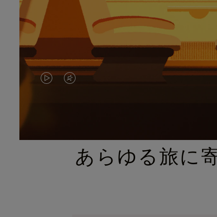
VIDEO
VIDEO
IS
IS
PLAYED,
MUTED,
PLEASE
PLEASE
あらゆる旅に
PRESS
PRESS
TO
TO
PAUSE
UNMUTE
IT
IT