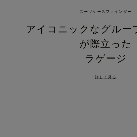
IS
IS
PLAYED,
MUTED,
スーツケースファインダー
PLEASE
PLEASE
アイコニックなグルー
PRESS
PRESS
が際立った
TO
TO
PAUSE
UNMUTE
ラゲージ
IT
IT
詳しく見る