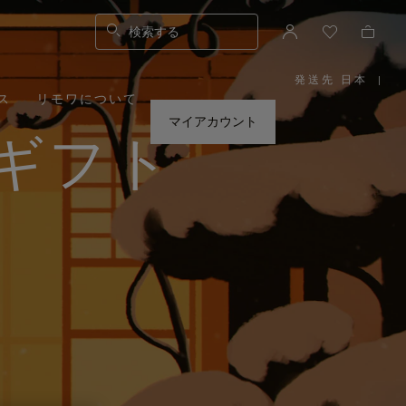
検索する
発送先 日本
|
,
ス
リモワについて
お
住
ま
マイアカウント
い
ギフト
の
地
域
を
お
選
び
く
だ
さ
い。