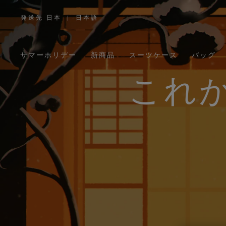
発送先 日本
|
日本語
,
お
住
ま
い
の
サマーホリデー
新商品
スーツケース
バッグ
地
域
を
お
これ
選
び
く
だ
さ
い。