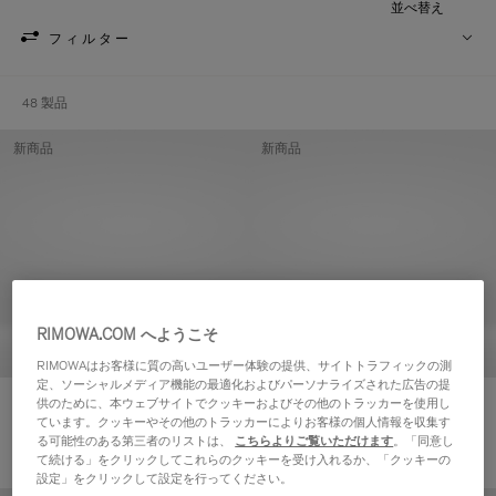
並べ替え
フィルター
48 製品
新商品
新商品
RIMOWA.COM へようこそ
RIMOWAはお客様に質の高いユーザー体験の提供、サイトトラフィックの測
定、ソーシャルメディア機能の最適化およびパーソナライズされた広告の提
供のために、本ウェブサイトでクッキーおよびその他のトラッカーを使用し
Groove - レザー ジップポーチ
Groove - レザー ジップポーチ
ています。クッキーやその他のトラッカーによりお客様の個人情報を収集す
¥82,500
¥82,500
る可能性のある第三者のリストは、
こちらよりご覧いただけます
。「同意し
て続ける」をクリックしてこれらのクッキーを受け入れるか、「クッキーの
設定」をクリックして設定を行ってください。