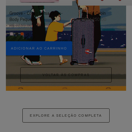
PAUSÁ-
CLIQUE
Groove - Couro Bolsa Cross-
Classic Cabin
LO
PARA
Body Pequena
R$ 14.250,00
ATIVÁ-
R$ 7.550,00
+5
LO
ADICIONAR AO CARRINHO
VOLTAR ÀS COMPRAS
EXPLORE A SELEÇÃO COMPLETA