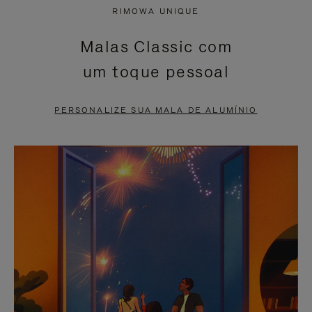
NÃO
ESTÁ
RIMOWA UNIQUE
ESTÁ
SEM
Malas Classic com
PAUSADO,
SOM.
um toque pessoal
PRESSIONE
POR
PARA
FAVOR,
PERSONALIZE SUA MALA DE ALUMÍNIO
PAUSÁ-
CLIQUE
LO
PARA
ATIVÁ-
LO