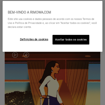
BEM-VINDO A RIMOWA.COM
Este site usa cookies e dados pessoais de acordo com os nossos Termos de
Uso e Política de Privacidade e, ao clicar em "Aceitar todos os cookies", você
declara estar ciente.
Definições de cookies
Aceitar todos os cookies
O
O
VÍDEO
VÍDEO
NÃO
ESTÁ
SELEÇÃO DE PRESENTES CUIDADOSAMENTE
ESTÁ
SEM
SELECIONADA
Encontre a companheira
PAUSADO,
SOM.
perfeita para cada viagem
PRESSIONE
POR