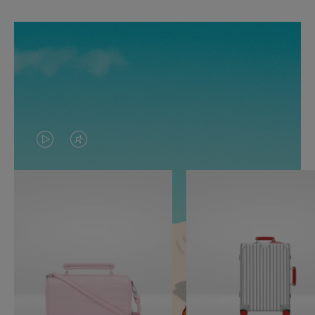
O
O
VÍDEO
VÍDEO
NÃO
ESTÁ
ESTÁ
SEM
PAUSADO,
SOM.
PRESSIONE
POR
PARA
FAVOR,