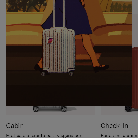
PARA
FAVOR,
PAUSÁ-
CLIQUE
LO
PARA
ATIVÁ-
LO
Cabin
Check-In
Prática e eficiente para viagens com
Feitas em alumíni