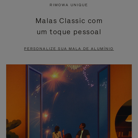
NÃO
ESTÁ
RIMOWA UNIQUE
ESTÁ
SEM
Malas Classic com
PAUSADO,
SOM.
um toque pessoal
PRESSIONE
POR
PARA
FAVOR,
PERSONALIZE SUA MALA DE ALUMÍNIO
PAUSÁ-
CLIQUE
LO
PARA
ATIVÁ-
LO