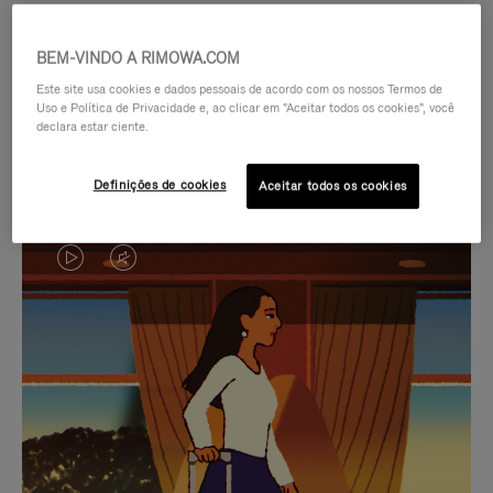
BEM-VINDO A RIMOWA.COM
Este site usa cookies e dados pessoais de acordo com os nossos Termos de
Uso e Política de Privacidade e, ao clicar em "Aceitar todos os cookies", você
declara estar ciente.
Definições de cookies
Aceitar todos os cookies
O
O
VÍDEO
VÍDEO
NÃO
ESTÁ
SELEÇÃO DE PRESENTES CUIDADOSAMENTE
ESTÁ
SEM
SELECIONADA
Encontre a companheira
PAUSADO,
SOM.
perfeita para cada viagem
PRESSIONE
POR