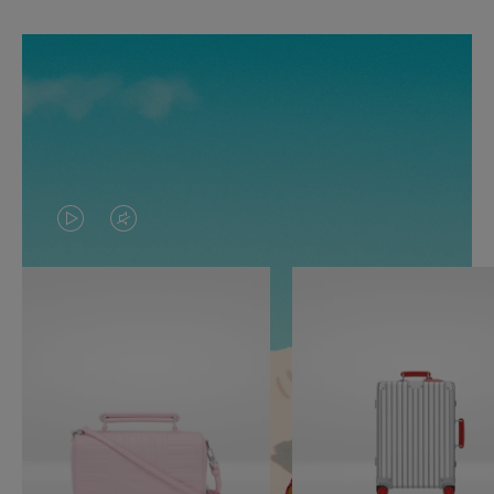
O
O
VÍDEO
VÍDEO
NÃO
ESTÁ
ESTÁ
SEM
PAUSADO,
SOM.
PRESSIONE
POR
PARA
FAVOR,