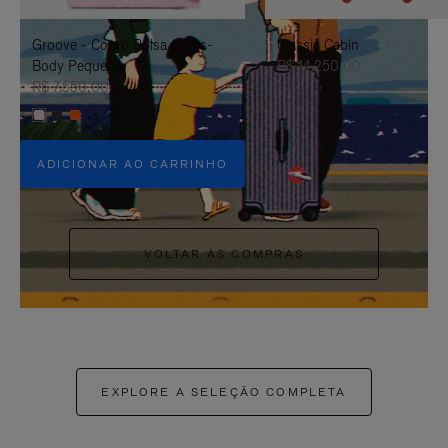
PAUSÁ-
CLIQUE
Groove - Couro Bolsa Cross-
Classic Cabin
LO
PARA
Body Pequena
R$ 14.250,00
ATIVÁ-
R$ 7.550,00
+5
LO
ADICIONAR AO CARRINHO
VOLTAR ÀS COMPRAS
EXPLORE A SELEÇÃO COMPLETA