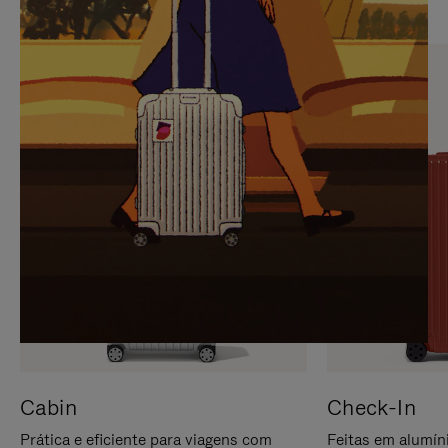
PARA
FAVOR,
PAUSÁ-
CLIQUE
LO
PARA
ATIVÁ-
LO
Cabin
Check-In
Prática e eficiente para viagens com
Feitas em alumíni