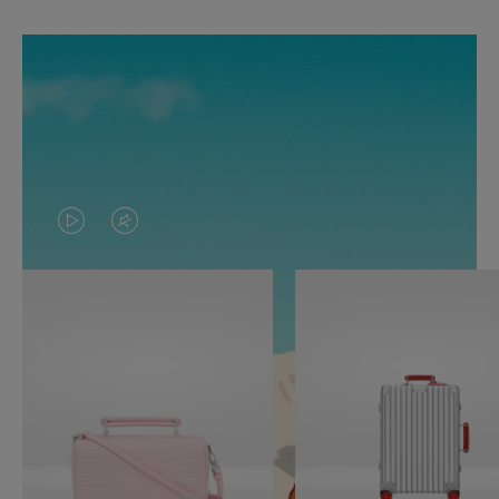
O
O
VÍDEO
VÍDEO
NÃO
ESTÁ
ESTÁ
SEM
PAUSADO,
SOM.
PRESSIONE
POR
PARA
FAVOR,