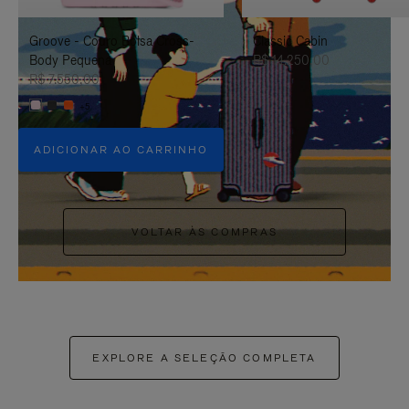
PAUSÁ-
CLIQUE
Groove - Couro Bolsa Cross-
Classic Cabin
LO
PARA
Body Pequena
R$ 14.250,00
ATIVÁ-
R$ 7.550,00
+5
LO
ADICIONAR AO CARRINHO
VOLTAR ÀS COMPRAS
EXPLORE A SELEÇÃO COMPLETA