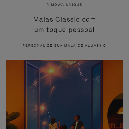
NÃO
ESTÁ
RIMOWA UNIQUE
ESTÁ
SEM
Malas Classic com
PAUSADO,
SOM.
um toque pessoal
PRESSIONE
POR
PARA
FAVOR,
PERSONALIZE SUA MALA DE ALUMÍNIO
PAUSÁ-
CLIQUE
LO
PARA
ATIVÁ-
LO