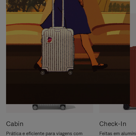
PARA
FAVOR,
PAUSÁ-
CLIQUE
LO
PARA
ATIVÁ-
LO
Cabin
Check-In
Prática e eficiente para viagens com
Feitas em alumíni