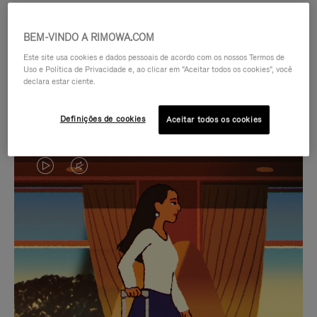
BEM-VINDO A RIMOWA.COM
Este site usa cookies e dados pessoais de acordo com os nossos Termos de
Uso e Política de Privacidade e, ao clicar em "Aceitar todos os cookies", você
declara estar ciente.
Definições de cookies
Aceitar todos os cookies
O
O
VÍDEO
VÍDEO
NÃO
ESTÁ
SELEÇÃO DE PRESENTES CUIDADOSAMENTE
ESTÁ
SEM
SELECIONADA
Encontre a companheira
PAUSADO,
SOM.
perfeita para cada viagem
PRESSIONE
POR