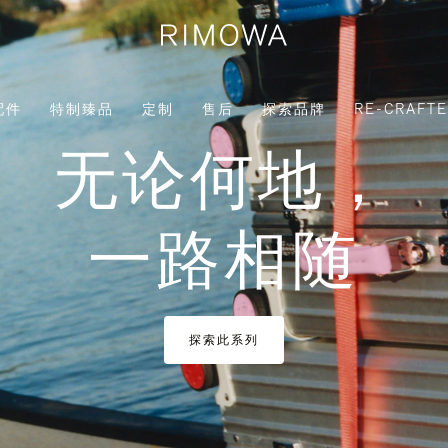
配件
特制臻品
定制
售后
探索品牌
RE-CRAFT
无论何地，
一路相随
探索此系列