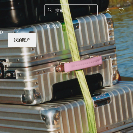
搜索
中国大陆
|
,
ED
请
选
择
我的账户
您
所
在
的
国
家/
地
区