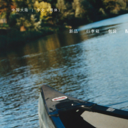
中国大陆
|
中文（简体）
,
请
选
择
您
所
新品
行李箱
包袋
在
的
国
家/
地
区