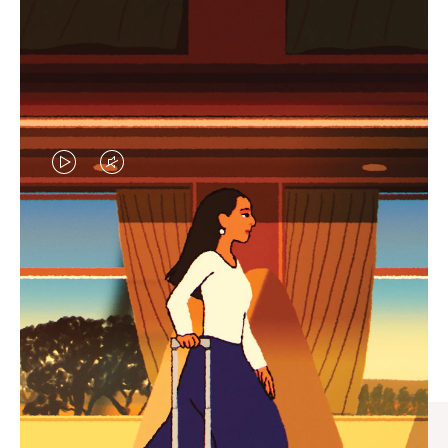
视
视
频
频
未
已
臻礼指南
暂
静
寻觅心仪的出行伴侣，与您共
停，
音，
享缤纷旅程
请
请
按
点
下
击