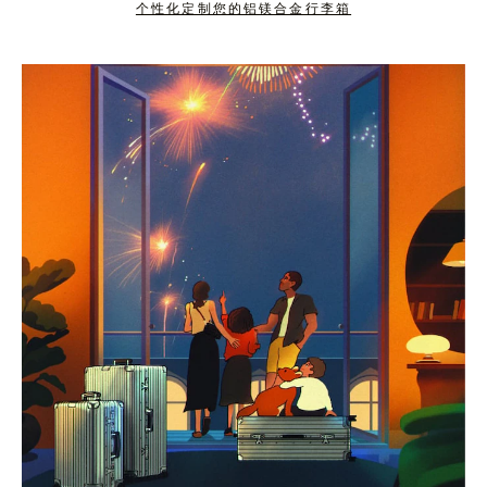
个性化定制您的铝镁合金行李箱
按
点
下
击
暂
按
停
钮
按
取
钮
消
静
音