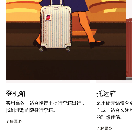
暂
按
停
钮
按
取
钮
消
静
音
登机箱
托运箱
实用高效，适合携带手提行李箱出行，
采用硬壳铝镁合
找到理想的随身行李箱。
而成，适合长途
的理想伴侣。
了解更多
了解更多