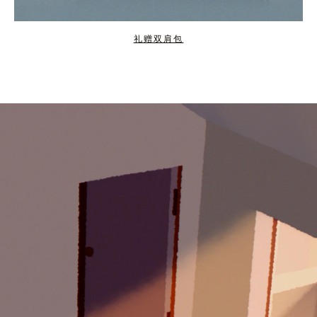
礼赠双肩包