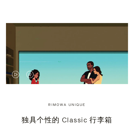
视
视
频
频
未
已
RIMOWA UNIQUE
暂
静
独具个性的 Classic 行李箱
停，
音，
请
请