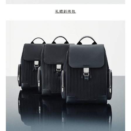
礼赠斜挎包