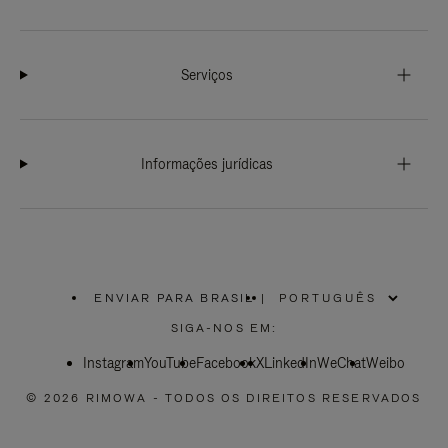
Serviços
Informações jurídicas
ENVIAR PARA BRASIL
|
,
POR
SIGA-NOS EM:
FAVOR,
SELECIONE
Instagram
YouTube
SUA
Facebook
X
LinkedIn
WeChat
Weibo
LOCALIZAÇÃO
© 2026 RIMOWA - TODOS OS DIREITOS RESERVADOS