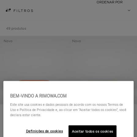
ORDENAR POR
FILTROS
49 produtos
Novo
Novo
BEM-VINDO A RIMOWA.COM
Este site usa cookies e dados pessoais de acordo com os nossos Termos de
Uso e Política de Privacidade e, ao clicar em "Aceitar todos os cookies", você
Groove - Couro Nécessaire com
Groove - Couro Nécessaire com
declara estar ciente.
zíper
zíper
R$ 3.450,00
R$ 3.450,00
Definições de cookies
Aceitar todos os cookies