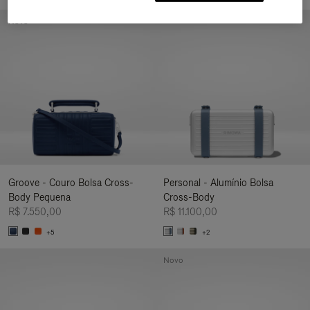
Novo
Groove - Couro Bolsa Cross-
Personal - Alumínio Bolsa
Body Pequena
Cross-Body
R$ 7.550,00
R$ 11.100,00
+5
+2
Novo