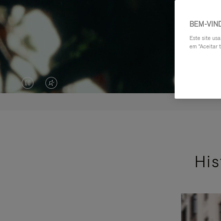
BEM-VIN
Este site us
em "Aceitar t
O
O
VÍDEO
VÍDEO
ESTÁ
ESTÁ
PAUSADO,
SEM
His
PRESSIONE
SOM.
PARA
POR
REPRODUZI-
FAVOR,
LO
CLIQUE