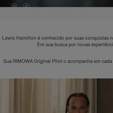
O
O
VÍDEO
VÍDEO
ESTÁ
ESTÁ
PAUSADO,
SEM
Lewis Hamilton é conhecido por suas conquistas na
Em sua busca por novas experiênci
PRESSIONE
SOM.
PARA
POR
Sua RIMOWA Original Pilot o acompanha em cada p
REPRODUZI-
FAVOR,
LO
CLIQUE
PARA
ATIVÁ-
LO