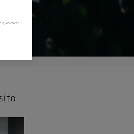
 e, ao clicar
sito