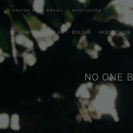
ENVIAR PARA BRASIL
|
PORTUGUÊS
,
POR
FAVOR,
SELECIONE
SUA
LOCALIZAÇÃO
NOVIDADES
MALAS
BOLSAS
ACESSÓRIOS
NO ONE B