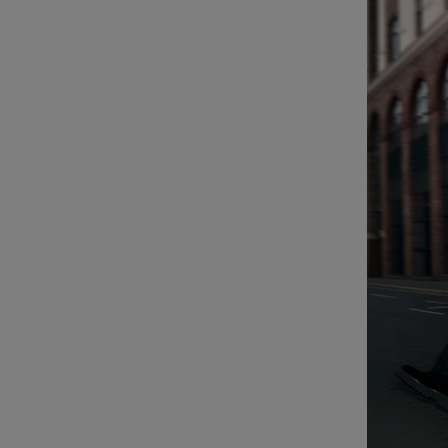
PARA
ATIVÁ-
LO