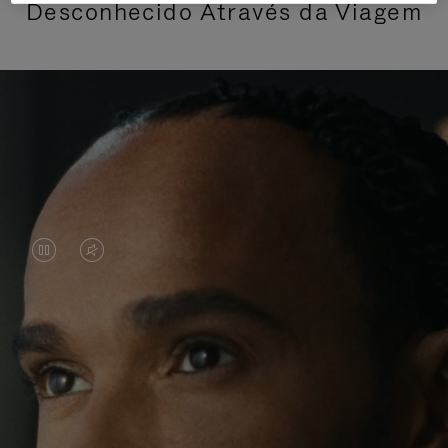
Desconhecido Através da Viagem
O
O
VÍDEO
VÍDEO
ESTÁ
ESTÁ
Lewis Hamilton é conhecido por suas conquistas
PAUSADO,
SEM
nas pistas, mas suas jornadas recentes têm sido
PRESSIONE
SOM.
repletas de aventuras além de seus ambientes
habituais. Em sua busca por novas experiências ao
PARA
POR