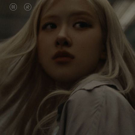
O
O
VÍDEO
VÍDEO
ESTÁ
ESTÁ
Rosé está constantemente explorando o mundo e, a
PAUSADO,
SEM
cada viagem, ela encontra novas perspectivas que
PRESSIONE
SOM.
deixam um impacto profundo nela. A cada novo
destino, ela descobre o mundo e a si mesma da
PARA
POR
maneira mais significativa.
REPRODUZI-
FAVOR,
LO
CLIQUE
Sua RIMOWA Classic Cabin serve como um
PARA
lembrete de todas as histórias que ela vivenciou,
cada adesivo e suas marcas, são símbolos de sua
ATIVÁ-
jornada.
LO