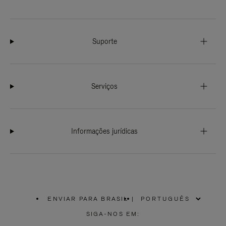
Suporte
Serviços
Informações jurídicas
ENVIAR PARA BRASIL
|
,
POR
SIGA-NOS EM:
FAVOR,
SELECIONE