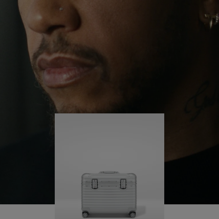
redor do mundo, ele continua a se desafiar e
REPRODUZI-
FAVOR,
aprender mais ao longo do caminho.
LO
CLIQUE
PARA
Sua RIMOWA Original Pilot o acompanha em cada
passo da jornada e cada marca em sua mala conta
ATIVÁ-
uma história de onde ele esteve e o que conquistou.
LO