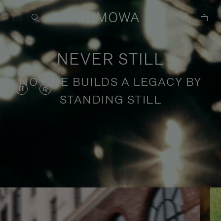
NEVER STILL
NO ONE BUILDS A LEGACY BY
O
O
STANDING STILL
VÍDEO
VÍDEO
ESTÁ
ESTÁ
PAUSADO,
SEM
Histórias de viagens com propósito
PRESSIONE
SOM.
PARA
POR
REPRODUZI-
FAVOR,