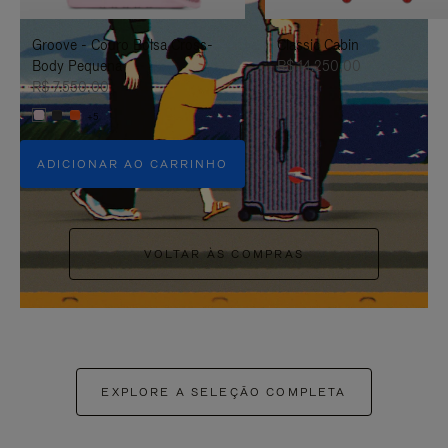
PAUSÁ-
CLIQUE
Groove - Couro Bolsa Cross-
Classic Cabin
LO
PARA
Body Pequena
R$ 14.250,00
ATIVÁ-
R$ 7.550,00
+5
LO
ADICIONAR AO CARRINHO
VOLTAR ÀS COMPRAS
EXPLORE A SELEÇÃO COMPLETA