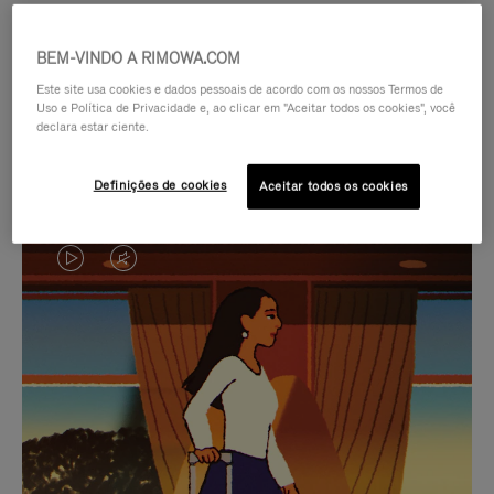
BEM-VINDO A RIMOWA.COM
Este site usa cookies e dados pessoais de acordo com os nossos Termos de
Uso e Política de Privacidade e, ao clicar em "Aceitar todos os cookies", você
declara estar ciente.
Definições de cookies
Aceitar todos os cookies
O
O
VÍDEO
VÍDEO
NÃO
ESTÁ
SELEÇÃO DE PRESENTES CUIDADOSAMENTE
ESTÁ
SEM
SELECIONADA
Encontre a companheira
PAUSADO,
SOM.
perfeita para cada viagem
PRESSIONE
POR