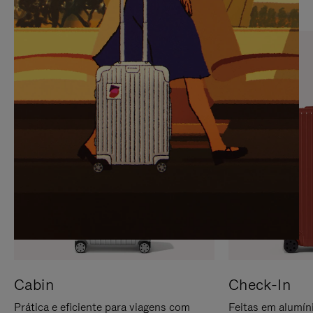
PARA
FAVOR,
PAUSÁ-
CLIQUE
LO
PARA
ATIVÁ-
LO
Cabin
Check-In
Prática e eficiente para viagens com
Feitas em alumíni