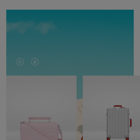
O
O
VÍDEO
VÍDEO
NÃO
ESTÁ
ESTÁ
SEM
PAUSADO,
SOM.
PRESSIONE
POR
PARA
FAVOR,