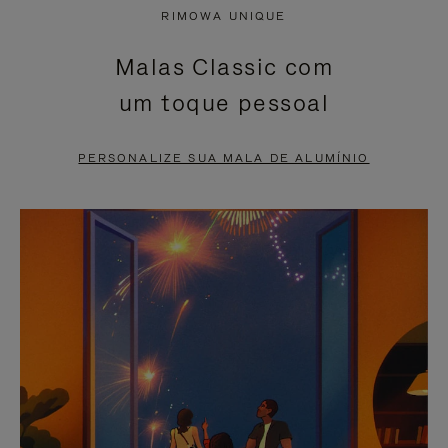
NÃO
ESTÁ
RIMOWA UNIQUE
ESTÁ
SEM
Malas Classic com
PAUSADO,
SOM.
um toque pessoal
PRESSIONE
POR
PARA
FAVOR,
PERSONALIZE SUA MALA DE ALUMÍNIO
PAUSÁ-
CLIQUE
LO
PARA
ATIVÁ-
LO