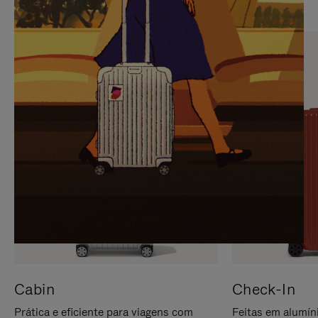
PARA
FAVOR,
PAUSÁ-
CLIQUE
LO
PARA
ATIVÁ-
LO
Cabin
Check-In
Prática e eficiente para viagens com
Feitas em alumíni