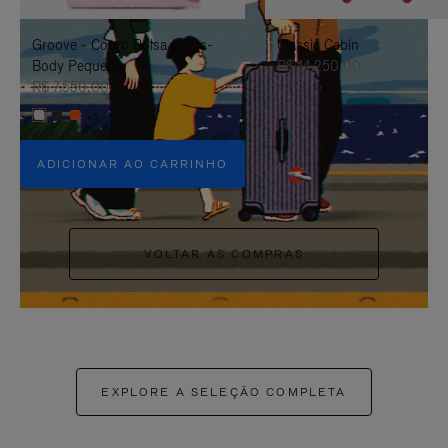
PAUSÁ-
CLIQUE
Groove - Couro Bolsa Cross-
Classic Cabin
LO
PARA
Body Pequena
R$ 14.250,00
ATIVÁ-
R$ 7.550,00
+5
LO
ADICIONAR AO CARRINHO
VOLTAR ÀS COMPRAS
EXPLORE A SELEÇÃO COMPLETA