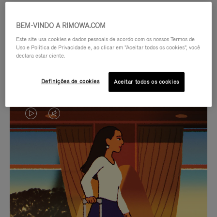
BEM-VINDO A RIMOWA.COM
Este site usa cookies e dados pessoais de acordo com os nossos Termos de
Uso e Política de Privacidade e, ao clicar em "Aceitar todos os cookies", você
declara estar ciente.
Definições de cookies
Aceitar todos os cookies
O
O
VÍDEO
VÍDEO
NÃO
ESTÁ
SELEÇÃO DE PRESENTES CUIDADOSAMENTE
ESTÁ
SEM
SELECIONADA
Encontre a companheira
PAUSADO,
SOM.
perfeita para cada viagem
PRESSIONE
POR