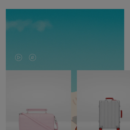
O
O
VÍDEO
VÍDEO
NÃO
ESTÁ
ESTÁ
SEM
PAUSADO,
SOM.
PRESSIONE
POR
PARA
FAVOR,