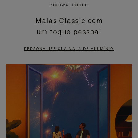
NÃO
ESTÁ
RIMOWA UNIQUE
ESTÁ
SEM
Malas Classic com
PAUSADO,
SOM.
um toque pessoal
PRESSIONE
POR
PARA
FAVOR,
PERSONALIZE SUA MALA DE ALUMÍNIO
PAUSÁ-
CLIQUE
LO
PARA
ATIVÁ-
LO