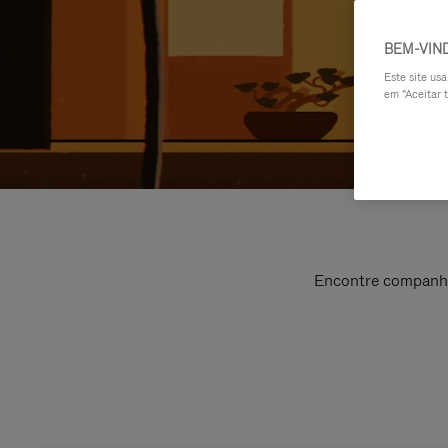
BEM-VIN
Este site us
em "Aceitar t
Encontre companhei