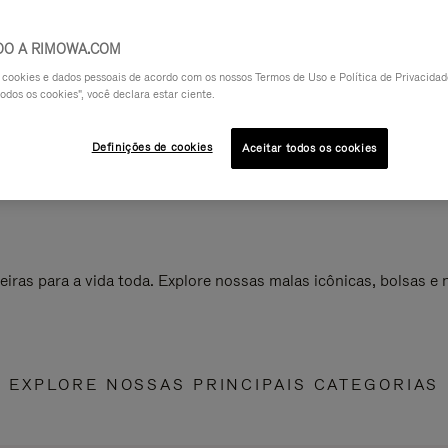
DO A RIMOWA.COM
a cookies e dados pessoais de acordo com os nossos Termos de Uso e Política de Privacidade
odos os cookies", você declara estar ciente.
Definições de cookies
Aceitar todos os cookies
ras para a vida toda. Explore nossas malas icônicas, bolsas e
EXPLORE NOSSAS PRINCIPAIS CATEGORIAS