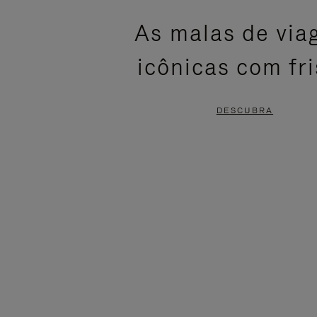
ESTÁ
SEM
As malas de vi
PAUSADO,
SOM.
icônicas com fr
PRESSIONE
POR
PARA
FAVOR,
DESCUBRA
PAUSÁ-
CLIQUE
LO
PARA
ATIVÁ-
LO