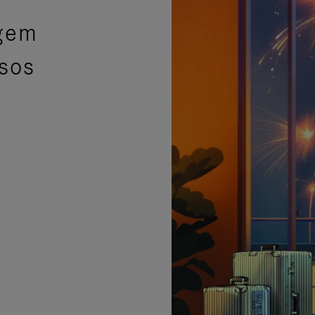
agem
isos