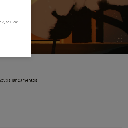
 e, ao clicar
 novos lançamentos.