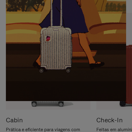
PARA
FAVOR,
PAUSÁ-
CLIQUE
LO
PARA
ATIVÁ-
LO
Cabin
Check-In
Prática e eficiente para viagens com
Feitas em alumíni