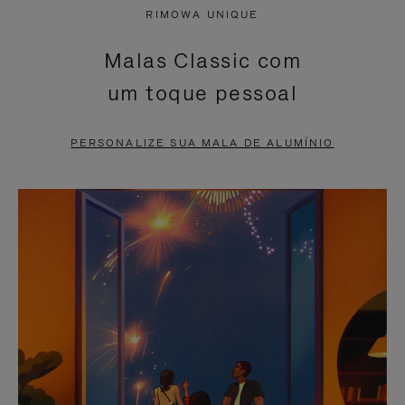
NÃO
ESTÁ
RIMOWA UNIQUE
ESTÁ
SEM
Malas Classic com
PAUSADO,
SOM.
um toque pessoal
PRESSIONE
POR
PARA
FAVOR,
PERSONALIZE SUA MALA DE ALUMÍNIO
PAUSÁ-
CLIQUE
LO
PARA
ATIVÁ-
LO