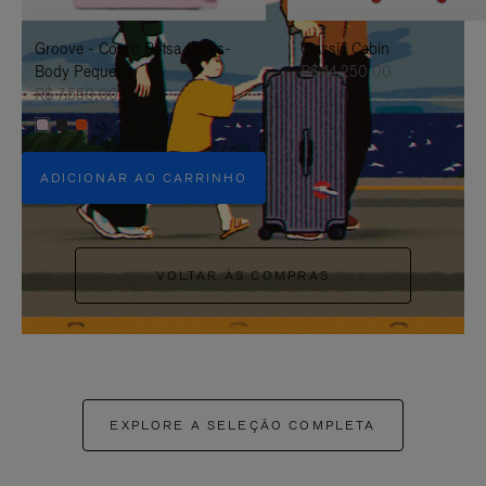
PAUSÁ-
CLIQUE
Groove - Couro Bolsa Cross-
Classic Cabin
LO
PARA
Body Pequena
R$ 14.250,00
ATIVÁ-
R$ 7.550,00
+5
LO
ADICIONAR AO CARRINHO
VOLTAR ÀS COMPRAS
EXPLORE A SELEÇÃO COMPLETA