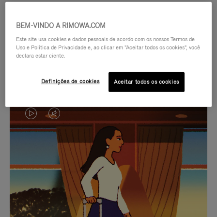
BEM-VINDO A RIMOWA.COM
Este site usa cookies e dados pessoais de acordo com os nossos Termos de
Uso e Política de Privacidade e, ao clicar em "Aceitar todos os cookies", você
declara estar ciente.
Definições de cookies
Aceitar todos os cookies
O
O
VÍDEO
VÍDEO
NÃO
ESTÁ
SELEÇÃO DE PRESENTES CUIDADOSAMENTE
ESTÁ
SEM
SELECIONADA
Encontre a companheira
PAUSADO,
SOM.
perfeita para cada viagem
PRESSIONE
POR