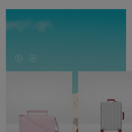
O
O
VÍDEO
VÍDEO
NÃO
ESTÁ
ESTÁ
SEM
PAUSADO,
SOM.
PRESSIONE
POR
PARA
FAVOR,