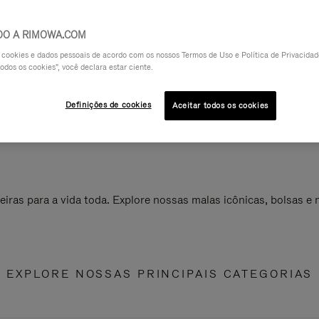
DO A RIMOWA.COM
a cookies e dados pessoais de acordo com os nossos Termos de Uso e Política de Privacidade
odos os cookies", você declara estar ciente.
Definições de cookies
Aceitar todos os cookies
ras para a vida toda. Explore nossas malas icônicas, bolsas e
EXPLORE NOSSAS PRINCIPAIS CATEGORIAS