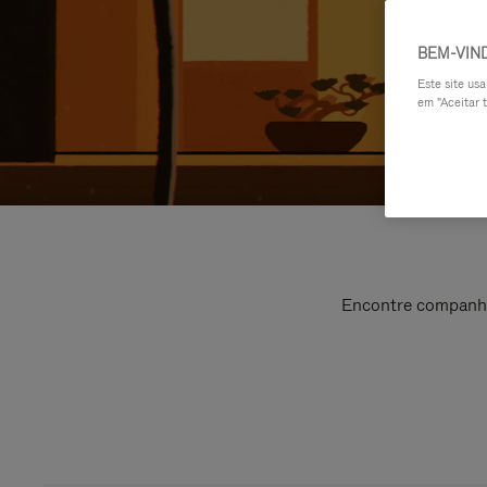
BEM-VIN
Este site us
em "Aceitar t
Encontre companhei