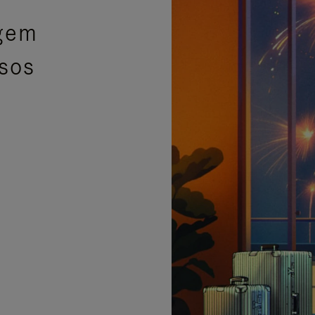
agem
isos