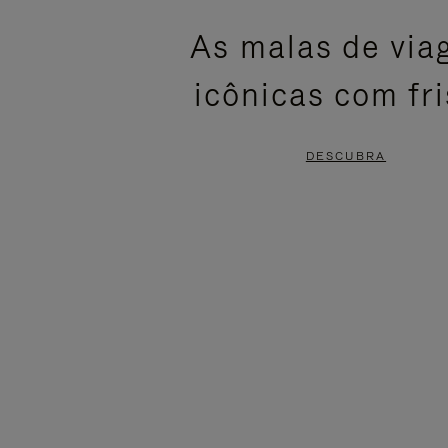
ESTÁ
SEM
As malas de vi
PAUSADO,
SOM.
icônicas com fr
PRESSIONE
POR
PARA
FAVOR,
DESCUBRA
PAUSÁ-
CLIQUE
LO
PARA
ATIVÁ-
LO