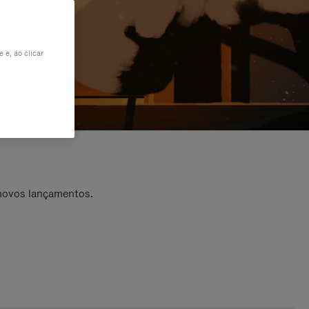
 e, ao clicar
 novos lançamentos.