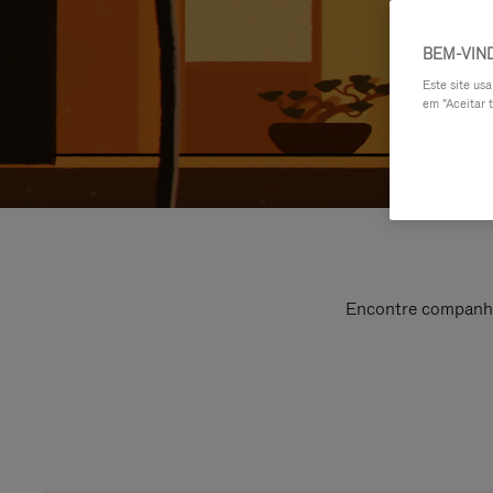
BEM-VIN
Este site us
em "Aceitar t
Encontre companhei