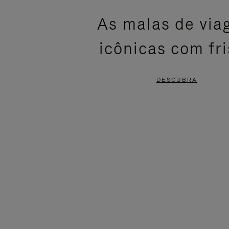
ESTÁ
SEM
As malas de vi
PAUSADO,
SOM.
icônicas com fr
PRESSIONE
POR
PARA
FAVOR,
DESCUBRA
PAUSÁ-
CLIQUE
LO
PARA
ATIVÁ-
LO