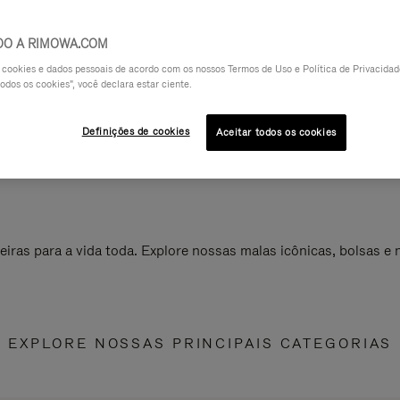
DO A RIMOWA.COM
a cookies e dados pessoais de acordo com os nossos Termos de Uso e Política de Privacidade
odos os cookies", você declara estar ciente.
Definições de cookies
Aceitar todos os cookies
ras para a vida toda. Explore nossas malas icônicas, bolsas e
EXPLORE NOSSAS PRINCIPAIS CATEGORIAS