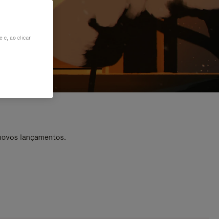
 e, ao clicar
 novos lançamentos.