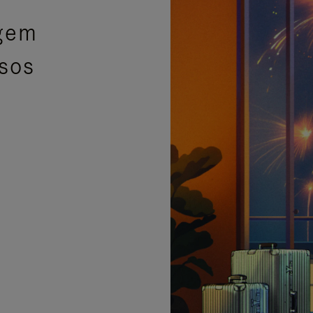
agem
isos