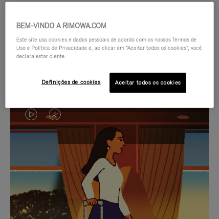
BEM-VINDO A RIMOWA.COM
Este site usa cookies e dados pessoais de acordo com os nossos Termos de
Uso e Política de Privacidade e, ao clicar em "Aceitar todos os cookies", você
declara estar ciente.
Definições de cookies
Aceitar todos os cookies
O
O
VÍDEO
VÍDEO
NÃO
ESTÁ
SELEÇÃO DE PRESENTES CUIDADOSAMENTE
ESTÁ
SEM
SELECIONADA
Encontre a companheira
PAUSADO,
SOM.
perfeita para cada viagem
PRESSIONE
POR