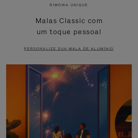
NÃO
ESTÁ
RIMOWA UNIQUE
ESTÁ
SEM
Malas Classic com
PAUSADO,
SOM.
um toque pessoal
PRESSIONE
POR
PARA
FAVOR,
PERSONALIZE SUA MALA DE ALUMÍNIO
PAUSÁ-
CLIQUE
LO
PARA
ATIVÁ-
LO