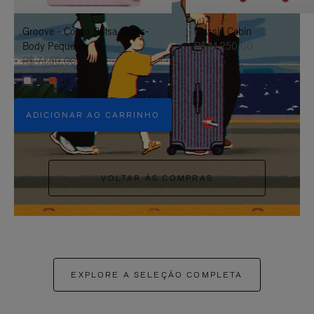
PAUSÁ-
CLIQUE
Groove - Couro Bolsa Cross-
Classic Cabin
LO
PARA
Body Pequena
R$ 14.250,00
ATIVÁ-
R$ 7.550,00
+5
LO
ADICIONAR AO CARRINHO
VOLTAR ÀS COMPRAS
EXPLORE A SELEÇÃO COMPLETA