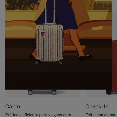
PARA
FAVOR,
PAUSÁ-
CLIQUE
LO
PARA
ATIVÁ-
LO
Cabin
Check-In
Prática e eficiente para viagens com
Feitas em alumíni