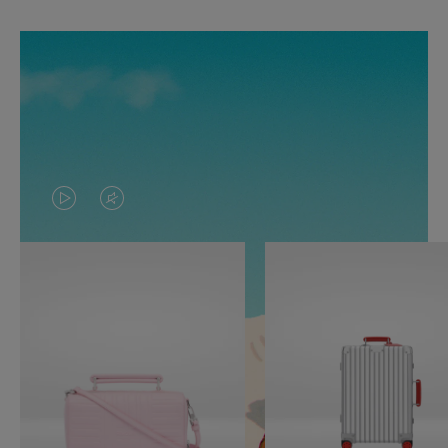
O
O
VÍDEO
VÍDEO
NÃO
ESTÁ
ESTÁ
SEM
PAUSADO,
SOM.
PRESSIONE
POR
PARA
FAVOR,