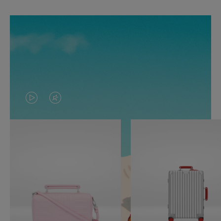
O
O
VÍDEO
VÍDEO
NÃO
ESTÁ
ESTÁ
SEM
PAUSADO,
SOM.
PRESSIONE
POR
PARA
FAVOR,