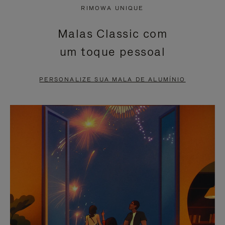
NÃO
ESTÁ
RIMOWA UNIQUE
ESTÁ
SEM
Malas Classic com
PAUSADO,
SOM.
um toque pessoal
PRESSIONE
POR
PARA
FAVOR,
PERSONALIZE SUA MALA DE ALUMÍNIO
PAUSÁ-
CLIQUE
LO
PARA
ATIVÁ-
LO