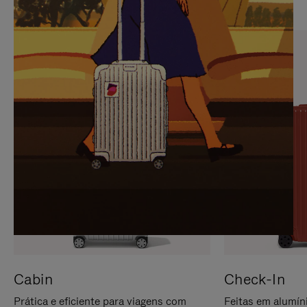
PARA
FAVOR,
PAUSÁ-
CLIQUE
LO
PARA
ATIVÁ-
LO
Cabin
Check-In
Prática e eficiente para viagens com
Feitas em alumíni