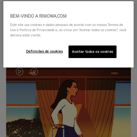
BEM-VINDO A RIMOWA.COM
Este site usa cookies e dados pessoais de acordo com os nossos Termos de
Uso e Política de Privacidade e, ao clicar em "Aceitar todos os cookies", você
declara estar ciente.
Definições de cookies
Aceitar todos os cookies
O
O
VÍDEO
VÍDEO
NÃO
ESTÁ
SELEÇÃO DE PRESENTES CUIDADOSAMENTE
ESTÁ
SEM
SELECIONADA
Encontre a companheira
PAUSADO,
SOM.
perfeita para cada viagem
PRESSIONE
POR