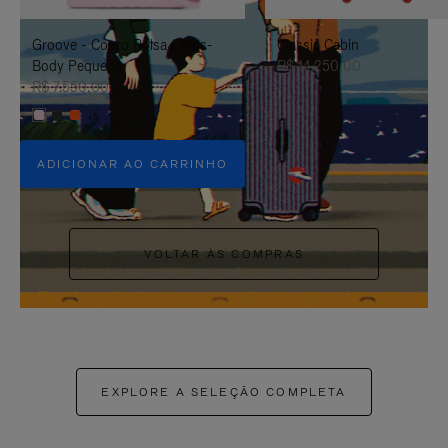
PAUSÁ-
CLIQUE
Groove - Couro Bolsa Cross-
Classic Cabin
LO
PARA
Body Pequena
R$ 14.250,00
ATIVÁ-
R$ 7.550,00
+5
LO
ADICIONAR AO CARRINHO
VOLTAR ÀS COMPRAS
EXPLORE A SELEÇÃO COMPLETA