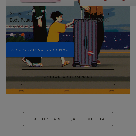
PAUSÁ-
CLIQUE
Groove - Couro Bolsa Cross-
Classic Cabin
LO
PARA
Body Pequena
R$ 14.250,00
ATIVÁ-
R$ 7.550,00
+5
LO
ADICIONAR AO CARRINHO
VOLTAR ÀS COMPRAS
EXPLORE A SELEÇÃO COMPLETA