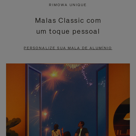
NÃO
ESTÁ
RIMOWA UNIQUE
ESTÁ
SEM
Malas Classic com
PAUSADO,
SOM.
um toque pessoal
PRESSIONE
POR
PARA
FAVOR,
PERSONALIZE SUA MALA DE ALUMÍNIO
PAUSÁ-
CLIQUE
LO
PARA
ATIVÁ-
LO