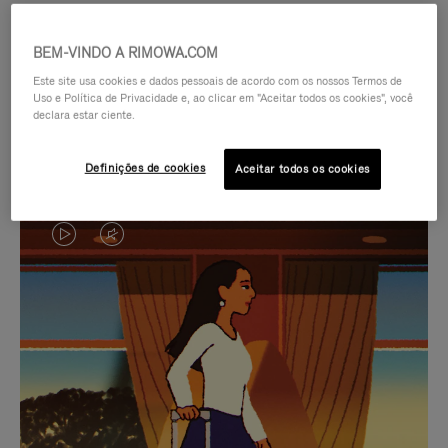
BEM-VINDO A RIMOWA.COM
Este site usa cookies e dados pessoais de acordo com os nossos Termos de
Uso e Política de Privacidade e, ao clicar em "Aceitar todos os cookies", você
declara estar ciente.
Definições de cookies
Aceitar todos os cookies
O
O
VÍDEO
VÍDEO
NÃO
ESTÁ
SELEÇÃO DE PRESENTES CUIDADOSAMENTE
ESTÁ
SEM
SELECIONADA
Encontre a companheira
PAUSADO,
SOM.
perfeita para cada viagem
PRESSIONE
POR