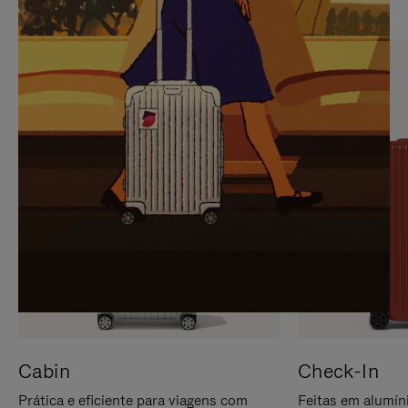
PARA
FAVOR,
PAUSÁ-
CLIQUE
LO
PARA
ATIVÁ-
LO
Cabin
Check-In
Prática e eficiente para viagens com
Feitas em alumíni