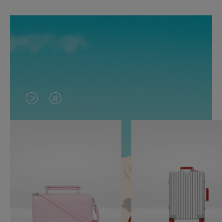
O
O
VÍDEO
VÍDEO
NÃO
ESTÁ
ESTÁ
SEM
PAUSADO,
SOM.
PRESSIONE
POR
PARA
FAVOR,