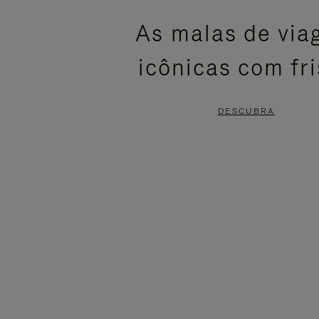
ESTÁ
SEM
As malas de vi
PAUSADO,
SOM.
icônicas com fr
PRESSIONE
POR
PARA
FAVOR,
DESCUBRA
PAUSÁ-
CLIQUE
LO
PARA
ATIVÁ-
LO