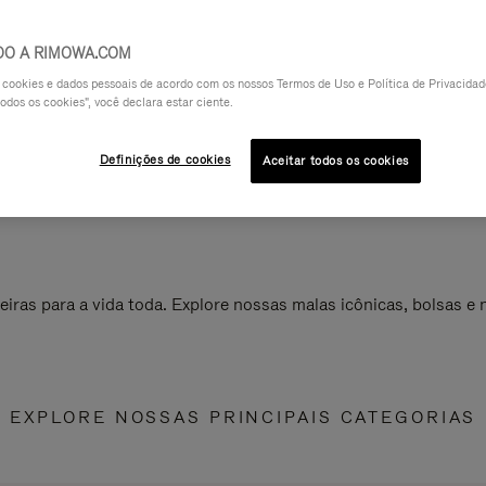
DO A RIMOWA.COM
a cookies e dados pessoais de acordo com os nossos Termos de Uso e Política de Privacidade
odos os cookies", você declara estar ciente.
Definições de cookies
Aceitar todos os cookies
ras para a vida toda. Explore nossas malas icônicas, bolsas e
EXPLORE NOSSAS PRINCIPAIS CATEGORIAS