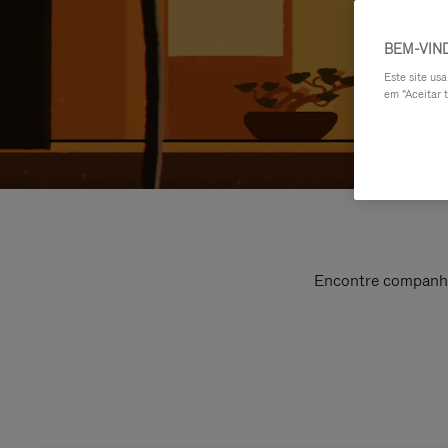
BEM-VIN
Este site us
em "Aceitar t
Encontre companhei