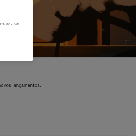
 e, ao clicar
 novos lançamentos.