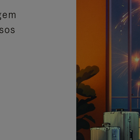
agem
isos