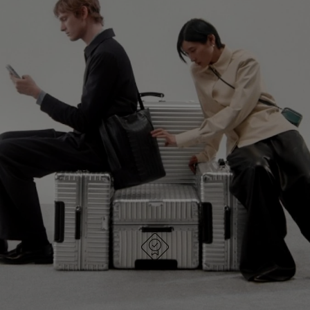
NÃO
ESTÁ
ESTÁ
SEM
CONTINUE SUA JORNADA DE
PAUSADO,
SOM.
DESCOBERTA
PRESSIONE
POR
PARA
FAVOR,
EXPLORE TODAS AS BOLSAS RIMOWA
PAUSÁ-
CLIQUE
LO
PARA
ATIVÁ-
LO
FEITA NA ALEMANHA
Todo item é cuidadosamente inspecionado e tem a
qualidade testada e aprovada