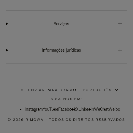
Serviços
Informações jurídicas
ENVIAR PARA BRASIL
|
,
POR
SIGA-NOS EM:
FAVOR,
SELECIONE
Instagram
YouTube
SUA
Facebook
X
LinkedIn
WeChat
Weibo
LOCALIZAÇÃO
© 2026 RIMOWA - TODOS OS DIREITOS RESERVADOS