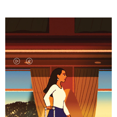
EL
EL
VÍDEO
SONIDO
NO
DEL
IDAS DE REGALO CUIDADOSAMENTE ELEGIDAS
ESTÁ
VÍDEO
Encuentre su compañero de
PAUSADO,
ESTÁ
viaje ideal
PULSE
DESACTIVADO: