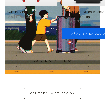
PAUSARLO.
PARA
Classic Cabin
Never Still - Nailon Mochila
ACTIVARLO.
Mex$47,700.00
grande con solapa
Mex$34,700.00
AÑADIR A LA CEST
VOLVER A LA TIENDA
VER TODA LA SELECCIÓN