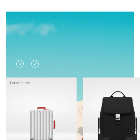
EL
EL
VÍDEO
SONIDO
Personalizar
NO
DEL
ESTÁ
VÍDEO
PAUSADO,
ESTÁ
PULSE
DESACTIVADO:
PARA
PULSE