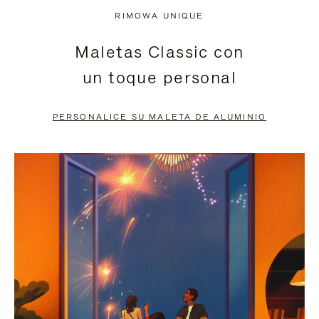
NO
DEL
RIMOWA UNIQUE
ESTÁ
VÍDEO
Maletas Classic con
PAUSADO,
ESTÁ
un toque personal
PULSE
DESACTIVADO:
PARA
PULSE
PERSONALICE SU MALETA DE ALUMINIO
PAUSARLO.
PARA
ACTIVARLO.