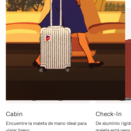
PARA
PULSE
PAUSARLO.
PARA
ACTIVARLO.
Cabin
Check-In
Encuentre la maleta de mano ideal para
De aluminio rígid
viajar ligero.
maleta está pens