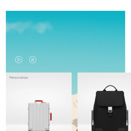
EL
EL
VÍDEO
SONIDO
Personalizar
NO
DEL
ESTÁ
VÍDEO
PAUSADO,
ESTÁ
PULSE
DESACTIVADO:
PARA
PULSE