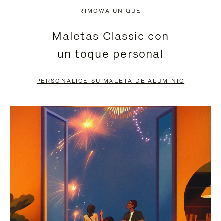
NO
DEL
RIMOWA UNIQUE
ESTÁ
VÍDEO
Maletas Classic con
PAUSADO,
ESTÁ
un toque personal
PULSE
DESACTIVADO:
PARA
PULSE
PERSONALICE SU MALETA DE ALUMINIO
PAUSARLO.
PARA
ACTIVARLO.