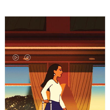
EL
EL
VÍDEO
SONIDO
NO
DEL
IDAS DE REGALO CUIDADOSAMENTE ELEGIDAS
ESTÁ
VÍDEO
Encuentre su compañero de
PAUSADO,
ESTÁ
viaje ideal
PULSE
DESACTIVADO: