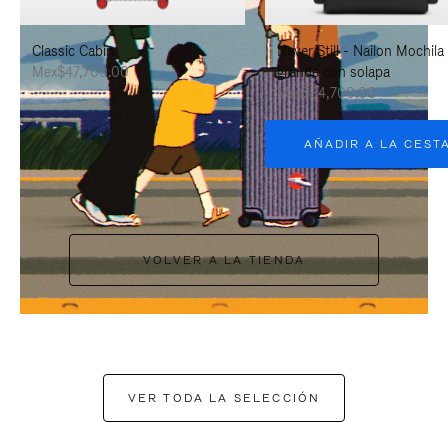
PAUSARLO.
PARA
Classic Cabin
Never Still - Nailon Mochila
ACTIVARLO.
Mex$47,700.00
grande con solapa
Mex$34,700.00
AÑADIR A LA CEST
VOLVER A LA TIENDA
VER TODA LA SELECCIÓN