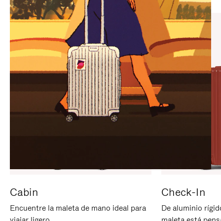
PARA
PULSE
PAUSARLO.
PARA
ACTIVARLO.
Cabin
Check-In
Encuentre la maleta de mano ideal para
De aluminio rígid
viajar ligero.
maleta está pens