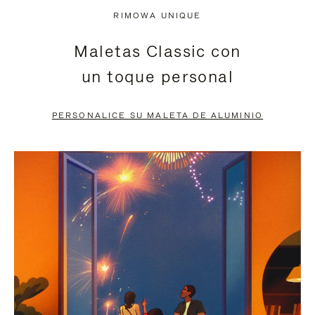
NO
DEL
RIMOWA UNIQUE
ESTÁ
VÍDEO
Maletas Classic con
PAUSADO,
ESTÁ
un toque personal
PULSE
DESACTIVADO:
PARA
PULSE
PERSONALICE SU MALETA DE ALUMINIO
PAUSARLO.
PARA
ACTIVARLO.