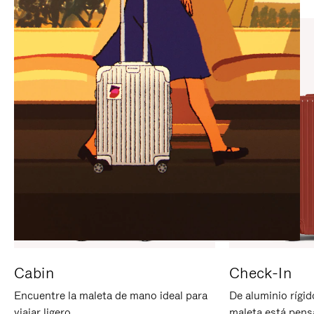
PARA
PULSE
PAUSARLO.
PARA
ACTIVARLO.
Cabin
Check-In
Encuentre la maleta de mano ideal para
De aluminio rígid
viajar ligero.
maleta está pens