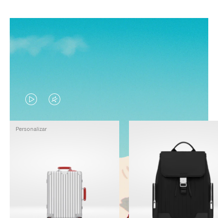
EL
EL
VÍDEO
SONIDO
Personalizar
NO
DEL
ESTÁ
VÍDEO
PAUSADO,
ESTÁ
PULSE
DESACTIVADO:
PARA
PULSE