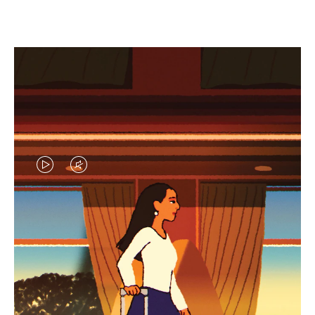
EL
EL
VÍDEO
SONIDO
NO
DEL
IDAS DE REGALO CUIDADOSAMENTE ELEGIDAS
ESTÁ
VÍDEO
Encuentre su compañero de
PAUSADO,
ESTÁ
viaje ideal
PULSE
DESACTIVADO: