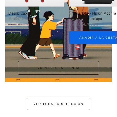
PAUSARLO.
PARA
Classic Cabin
Never Still - Nailon Mochila
ACTIVARLO.
Mex$47,700.00
grande con solapa
Mex$34,700.00
AÑADIR A LA CEST
VOLVER A LA TIENDA
VER TODA LA SELECCIÓN