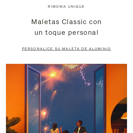
NO
DEL
RIMOWA UNIQUE
ESTÁ
VÍDEO
Maletas Classic con
PAUSADO,
ESTÁ
un toque personal
PULSE
DESACTIVADO:
PARA
PULSE
PERSONALICE SU MALETA DE ALUMINIO
PAUSARLO.
PARA
ACTIVARLO.