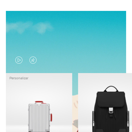
EL
EL
VÍDEO
SONIDO
Personalizar
NO
DEL
ESTÁ
VÍDEO
PAUSADO,
ESTÁ
PULSE
DESACTIVADO:
PARA
PULSE