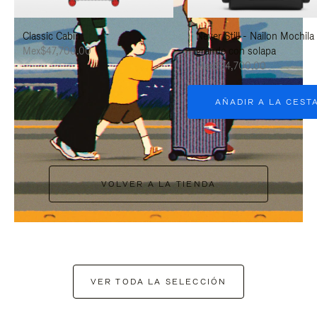
PAUSARLO.
PARA
Classic Cabin
Never Still - Nailon Mochila
ACTIVARLO.
Mex$47,700.00
grande con solapa
Mex$34,700.00
AÑADIR A LA CEST
VOLVER A LA TIENDA
VER TODA LA SELECCIÓN