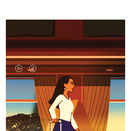
EL
EL
VÍDEO
SONIDO
NO
DEL
IDAS DE REGALO CUIDADOSAMENTE ELEGIDAS
ESTÁ
VÍDEO
Encuentre su compañero de
PAUSADO,
ESTÁ
viaje ideal
PULSE
DESACTIVADO: