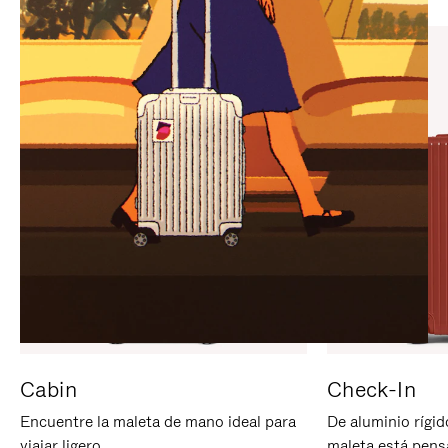
PARA
PULSE
PAUSARLO.
PARA
ACTIVARLO.
Cabin
Check-In
Encuentre la maleta de mano ideal para
De aluminio rígid
viajar ligero.
maleta está pens