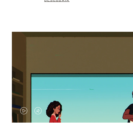
DESCUBRIR
EL
EL
VÍDEO
SONIDO