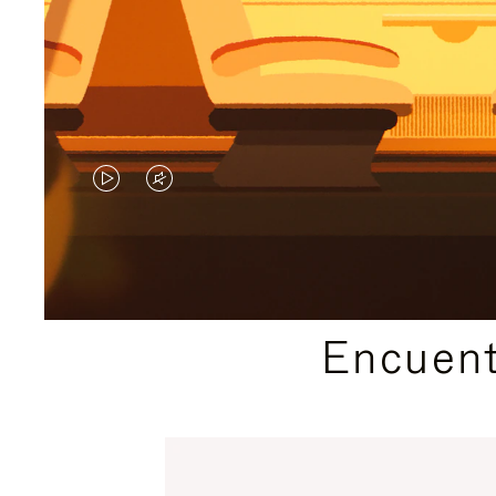
EL
EL
VÍDEO
SONIDO
NO
DEL
ESTÁ
VÍDEO
Encuent
PAUSADO,
ESTÁ
PULSE
DESACTIVADO:
PARA
PULSE
PAUSARLO.
PARA