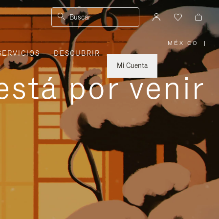
Buscar
MÉXICO
|
,
SERVICIOS
DESCUBRIR
ELIGE
LA
UBICACI
Mi Cuenta
está por venir