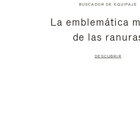
NO
DEL
BUSCADOR DE EQUIPAJE
ESTÁ
VÍDEO
La emblemática m
PAUSADO,
ESTÁ
de las ranura
PULSE
DESACTIVADO:
PARA
PULSE
DESCUBRIR
PAUSARLO.
PARA
ACTIVARLO.