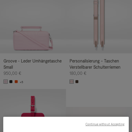
Groove - Leder Umhängetasche
Personalisierung – Taschen
Small
Verstellbarer Schulterriemen
950,00 €
180,00 €
+5
Continue without Accepting