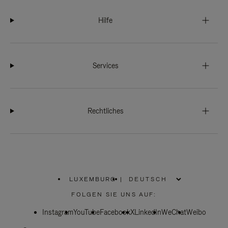
Hilfe
Services
Rechtliches
LUXEMBURG
|
,
WÄHLEN
FOLGEN SIE UNS AUF:
SIE
IHRE
Instagram
YouTube
REGION
Facebook
X
LinkedIn
WeChat
Weibo
AUS