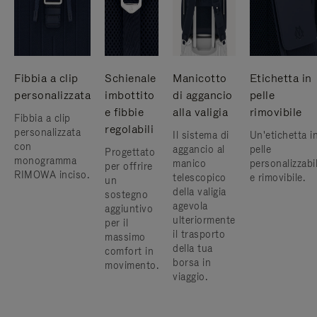
Fibbia a clip
Schienale
Manicotto
Etichetta in
personalizzata
imbottito
di aggancio
pelle
e fibbie
alla valigia
rimovibile
Fibbia a clip
regolabili
personalizzata
Il sistema di
Un'etichetta i
con
aggancio al
pelle
Progettato
monogramma
manico
personalizzabi
per offrire
RIMOWA inciso.
telescopico
e rimovibile.
un
della valigia
sostegno
agevola
aggiuntivo
ulteriormente
per il
il trasporto
massimo
della tua
comfort in
borsa in
movimento.
viaggio.