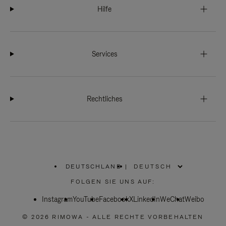
Hilfe
Services
Rechtliches
DEUTSCHLAND
|
,
WÄHLEN
FOLGEN SIE UNS AUF:
SIE
IHRE
Instagram
YouTube
REGION
Facebook
X
LinkedIn
WeChat
Weibo
AUS
© 2026 RIMOWA - ALLE RECHTE VORBEHALTEN