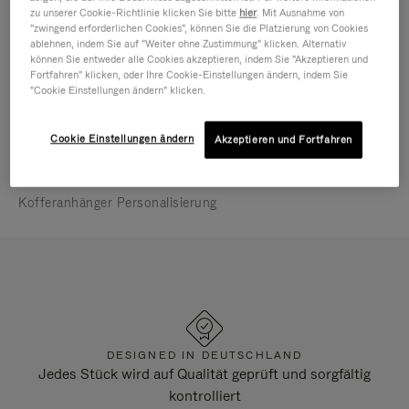
Im Geschäft gebuchte Termine können auch
zu unserer Cookie-Richtlinie klicken Sie bitte
hier
. Mit Ausnahme von
außerhalb der Öffnungszeiten vergeben werden.
"zwingend erforderlichen Cookies", können Sie die Platzierung von Cookies
ablehnen, indem Sie auf "Weiter ohne Zustimmung" klicken. Alternativ
können Sie entweder alle Cookies akzeptieren, indem Sie "Akzeptieren und
Aktuell geschlossen
Fortfahren" klicken, oder Ihre Cookie-Einstellungen ändern, indem Sie
"Cookie Einstellungen ändern" klicken.
SERVICES VOR ORT
Reparatur
Cookie Einstellungen ändern
Akzeptieren und Fortfahren
Im Store individuell anpassen
In Store Appointment
Kofferanhänger Personalisierung
DESIGNED IN DEUTSCHLAND
Jedes Stück wird auf Qualität geprüft und sorgfältig
kontrolliert