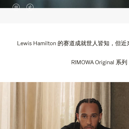
视
视
频
频
暂
已
停，
静
Lewis Hamilton 的赛道成就世人
请
音，
RIMOWA Origin
按
请
下
点
播
击
放。
按
钮
取
消