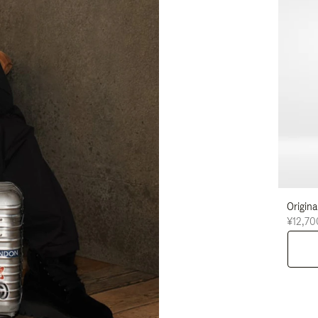
Origi
¥12,70