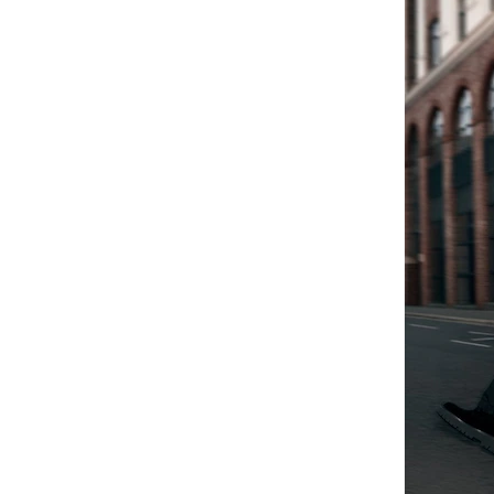
放。
按
钮
取
消
静
音