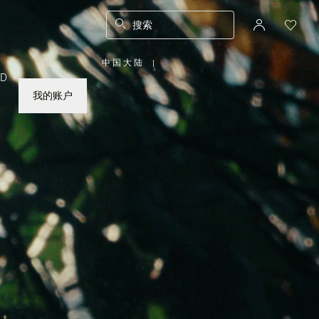
搜索
中国大陆
|
,
ED
请
选
择
我的账户
您
所
在
的
国
家/
地
区