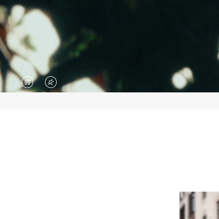
视
视
频
频
暂
已
停，
静
请
音，
按
请
下
点
播
击