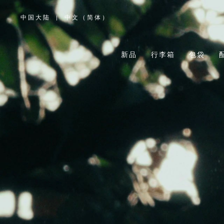
中国大陆
|
中文（简体）
,
请
选
择
您
所
新品
行李箱
包袋
在
的
国
家/
地
区