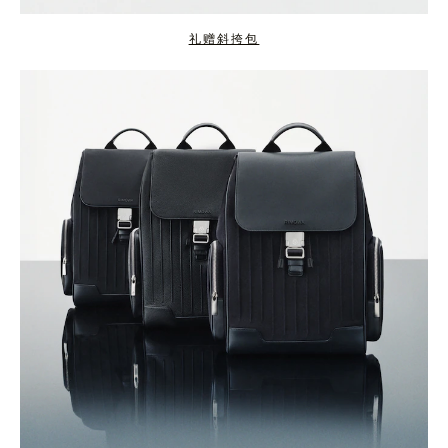
礼赠斜挎包