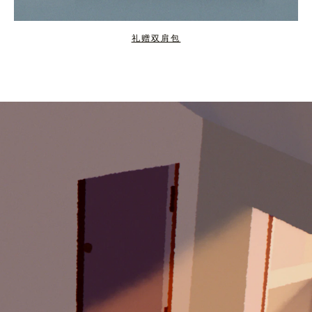
礼赠双肩包