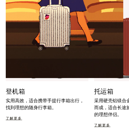
暂
按
停
钮
按
取
钮
消
静
音
登机箱
托运箱
实用高效，适合携带手提行李箱出行，
采用硬壳铝镁合
找到理想的随身行李箱。
而成，适合长途
的理想伴侣。
了解更多
了解更多