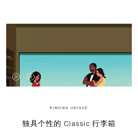
视
视
频
频
未
已
RIMOWA UNIQUE
暂
静
独具个性的 Classic 行李箱
停，
音，
请
请