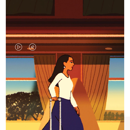
视
视
频
频
未
已
臻礼指南
暂
静
寻觅心仪的出行伴侣，与您共
停，
音，
享缤纷旅程
请
请
按
点
下
击