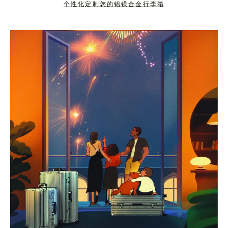
个性化定制您的铝镁合金行李箱
按
点
下
击
暂
按
停
钮
按
取
钮
消
静
音