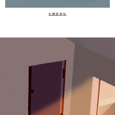
礼赠双肩包