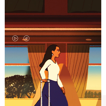
视
视
频
频
未
已
臻礼指南
暂
静
寻觅心仪的出行伴侣，与您共
停，
音，
享缤纷旅程
请
请
按
点
下
击