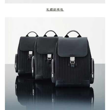
礼赠斜挎包