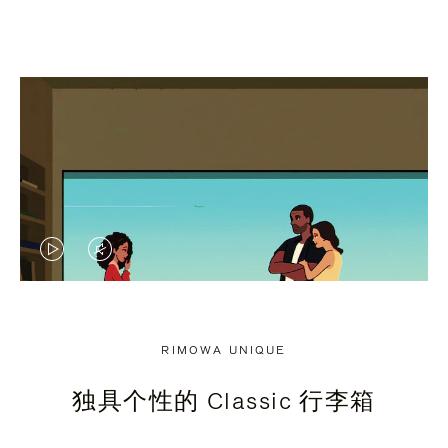
视
视
频
频
未
已
RIMOWA UNIQUE
暂
静
独具个性的 Classic 行李箱
停，
音，
请
请