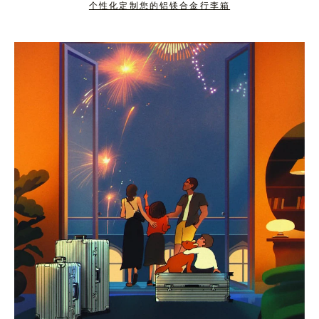
个性化定制您的铝镁合金行李箱
按
点
下
击
暂
按
停
钮
按
取
钮
消
静
音