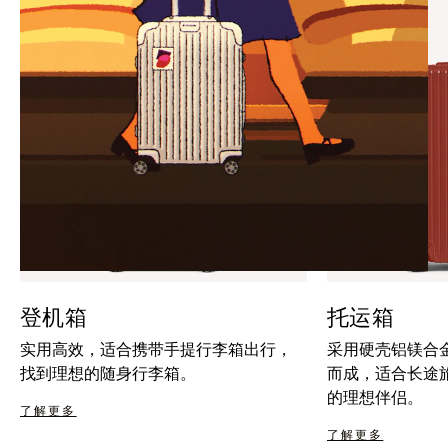
暂
按
停
钮
按
取
钮
消
静
音
登机箱
托运箱
实用高效，适合携带手提行李箱出行，
采用硬壳铝镁合
找到理想的随身行李箱。
而成，适合长途
的理想伴侣。
了解更多
了解更多