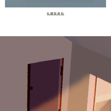
礼赠双肩包