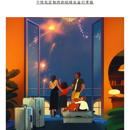
个性化定制您的铝镁合金行李箱
按
点
下
击
暂
按
停
钮
按
取
钮
消
静
音