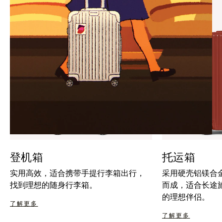
暂
按
停
钮
按
取
钮
消
静
音
登机箱
托运箱
实用高效，适合携带手提行李箱出行，
采用硬壳铝镁合
找到理想的随身行李箱。
而成，适合长途
的理想伴侣。
了解更多
了解更多