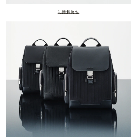
礼赠斜挎包