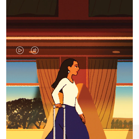
视
视
频
频
未
已
臻礼指南
暂
静
寻觅心仪的出行伴侣，与您共
停，
音，
享缤纷旅程
请
请
按
点
下
击