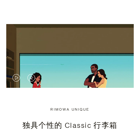
视
视
频
频
未
已
RIMOWA UNIQUE
暂
静
独具个性的 Classic 行李箱
停，
音，
请
请