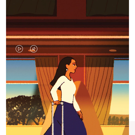
视
视
频
频
未
已
臻礼指南
暂
静
寻觅心仪的出行伴侣，与您共
停，
音，
享缤纷旅程
请
请
按
点
下
击