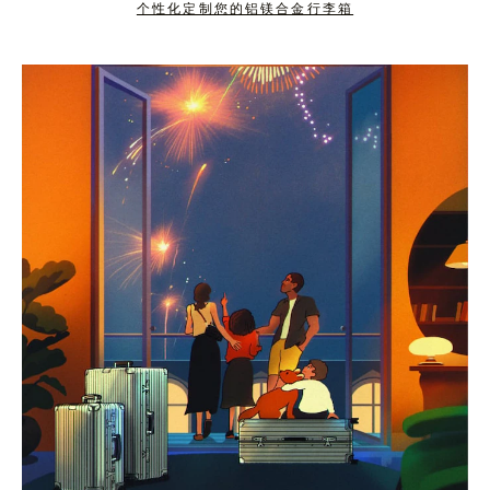
个性化定制您的铝镁合金行李箱
按
点
下
击
暂
按
停
钮
按
取
钮
消
静
音