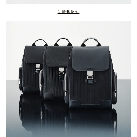
礼赠斜挎包