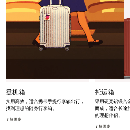
暂
按
停
钮
按
取
钮
消
静
音
登机箱
托运箱
实用高效，适合携带手提行李箱出行，
采用硬壳铝镁合
找到理想的随身行李箱。
而成，适合长途
的理想伴侣。
了解更多
了解更多