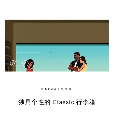
视
视
频
频
未
已
RIMOWA UNIQUE
暂
静
独具个性的 Classic 行李箱
停，
音，
请
请