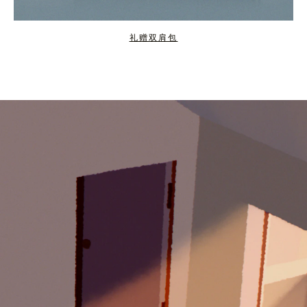
礼赠双肩包